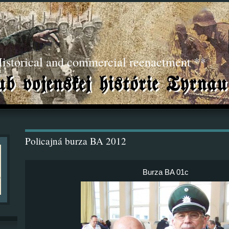
torical and commercial reenactment **
Policajná burza BA 2012
Burza BA 01c