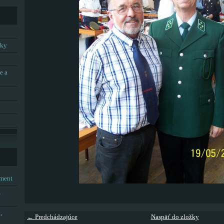
tky
e a
tment
,
,
← Predchádzajúce
Naspäť do zložky