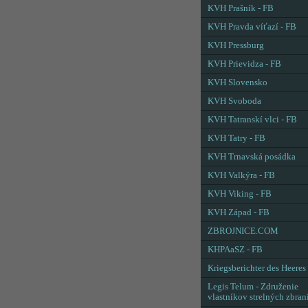
KVH Prašník - FB
KVH Pravda víťazí - FB
KVH Pressburg
KVH Prievidza - FB
KVH Slovensko
KVH Svoboda
KVH Tatranskí vlci - FB
KVH Tatry - FB
KVH Trnavská posádka
KVH Valkýra - FB
KVH Viking - FB
KVH Západ - FB
ZBROJNICE.COM
KHPAaSZ - FB
Kriegsberichter des Heeres
Legis Telum - Združenie
vlastníkov strelných zbran