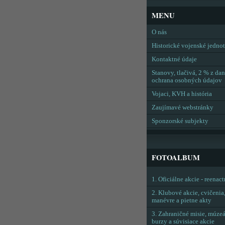
MENU
O nás
Historické vojenské jedno
Kontaktné údaje
Stanovy, tlačivá, 2 % z dan
ochrana osobných údajov
Vojaci, KVH a história
Zaujímavé webstránky
Sponzorské subjekty
FOTOALBUM
1. Oficiálne akcie - reenac
2. Klubové akcie, cvičenia
manévre a pietne akty
3. Zahraničné misie, múzeá
burzy a súvisiace akcie