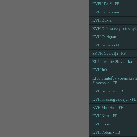
KVPH Dojč - FB
KVH Domovina
KVH Dukla
KVH Dukliansky priesmyk
KVH Feldgrau
KVH Golian - FB
SKVH Gvardija - FB
Klub histórie Slovenska
KVH Juh
Klub priateľov vojenskej h
Slovenska - FB
KVH Komoča - FB
KVH Krasnogvardejci - FB
KVH Mor Ho! - FB
KVH Nitra - FB
KVH Ostrô
KVH Polom - FB