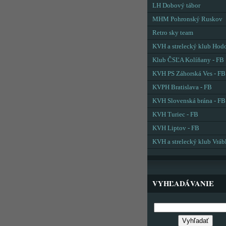
LH Dobový tábor
MHM Pohronský Ruskov
Retro sky team
KVH a strelecký klub Hod
Klub ČSĽA Kolíňany - FB
KVH PS Záhorská Ves - FB
KVPH Bratislava - FB
KVH Slovenská brána - FB
KVH Turiec - FB
KVH Liptov - FB
KVH a strelecký klub Vráb
VYHĽADÁVANIE