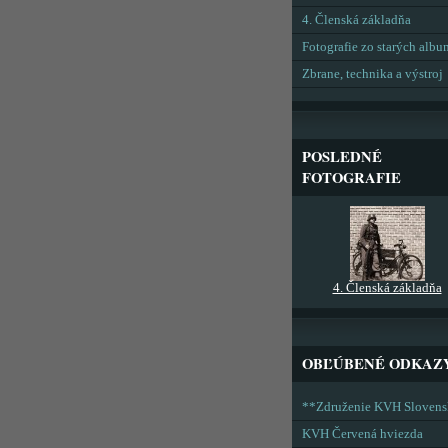
4. Členská základňa
Fotografie zo starých alb
Zbrane, technika a výstroj
POSLEDNÉ
FOTOGRAFIE
4. Členská základňa
OBĽÚBENÉ ODKAZ
**Združenie KVH Sloven
KVH Červená hviezda