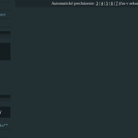
Automatické precházenie:
3
|
4
|
5
|
6
|
7
(čas v seku
umov
Y
ska**