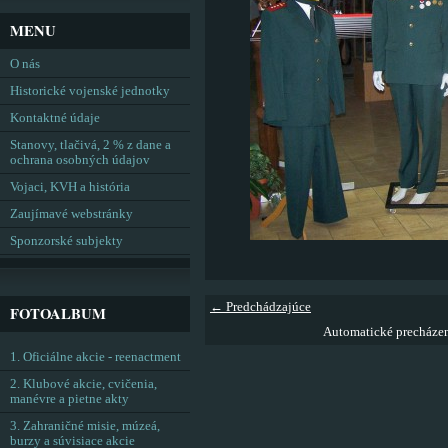
MENU
O nás
Historické vojenské jednotky
Kontaktné údaje
Stanovy, tlačivá, 2 % z dane a
ochrana osobných údajov
Vojaci, KVH a história
Zaujímavé webstránky
Sponzorské subjekty
← Predchádzajúce
FOTOALBUM
Automatické precháze
1. Oficiálne akcie - reenactment
2. Klubové akcie, cvičenia,
manévre a pietne akty
3. Zahraničné misie, múzeá,
burzy a súvisiace akcie