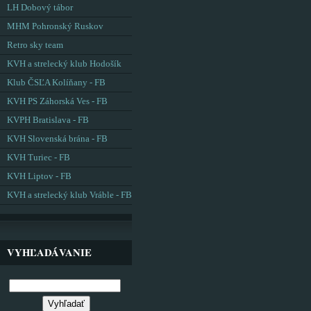
LH Dobový tábor
MHM Pohronský Ruskov
Retro sky team
KVH a strelecký klub Hodošík
Klub ČSĽA Kolíňany - FB
KVH PS Záhorská Ves - FB
KVPH Bratislava - FB
KVH Slovenská brána - FB
KVH Turiec - FB
KVH Liptov - FB
KVH a strelecký klub Vráble - FB
VYHĽADÁVANIE