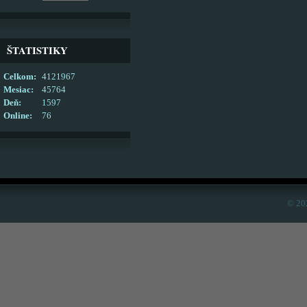
ŠTATISTIKY
Celkom:
4121967
Mesiac:
45764
Deň:
1597
Online:
76
© 20