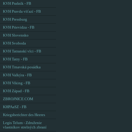
KVH Prašník - FB
KVH Pravda víťazí - FB
KVH Pressburg
KVH Prievidza - FB
KVH Slovensko
KVH Svoboda
KVH Tatranskí vlci - FB
KVH Tatry - FB
KVH Trnavská posádka
KVH Valkýra - FB
KVH Viking - FB
KVH Západ - FB
ZBROJNICE.COM
KHPAaSZ - FB
Kriegsberichter des Heeres
Legis Telum - Združenie
vlastníkov strelných zbraní