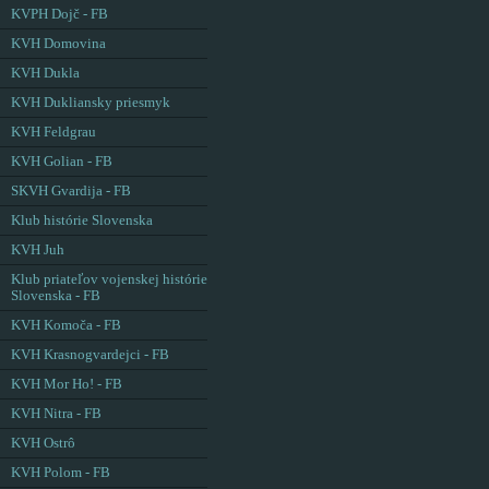
KVPH Dojč - FB
KVH Domovina
KVH Dukla
KVH Dukliansky priesmyk
KVH Feldgrau
KVH Golian - FB
SKVH Gvardija - FB
Klub histórie Slovenska
KVH Juh
Klub priateľov vojenskej histórie
Slovenska - FB
KVH Komoča - FB
KVH Krasnogvardejci - FB
KVH Mor Ho! - FB
KVH Nitra - FB
KVH Ostrô
KVH Polom - FB