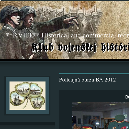
**KVHT** Historical and commercial ree
Policajná burza BA 2012
B