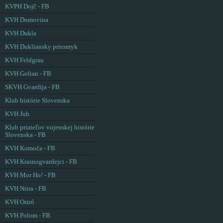
KVPH Dojč - FB
KVH Domovina
KVH Dukla
KVH Dukliansky priesmyk
KVH Feldgrau
KVH Golian - FB
SKVH Gvardija - FB
Klub histórie Slovenska
KVH Juh
Klub priateľov vojenskej histórie
Slovenska - FB
KVH Komoča - FB
KVH Krasnogvardejci - FB
KVH Mor Ho! - FB
KVH Nitra - FB
KVH Ostrô
KVH Polom - FB