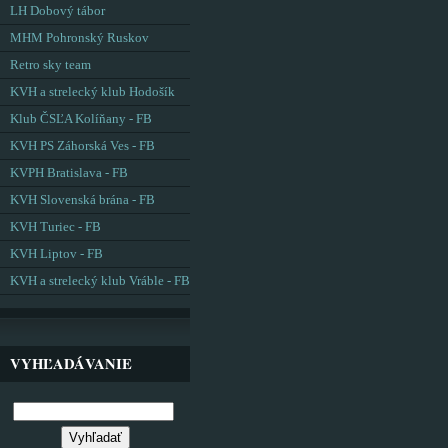
LH Dobový tábor
MHM Pohronský Ruskov
Retro sky team
KVH a strelecký klub Hodošík
Klub ČSĽA Kolíňany - FB
KVH PS Záhorská Ves - FB
KVPH Bratislava - FB
KVH Slovenská brána - FB
KVH Turiec - FB
KVH Liptov - FB
KVH a strelecký klub Vráble - FB
VYHĽADÁVANIE