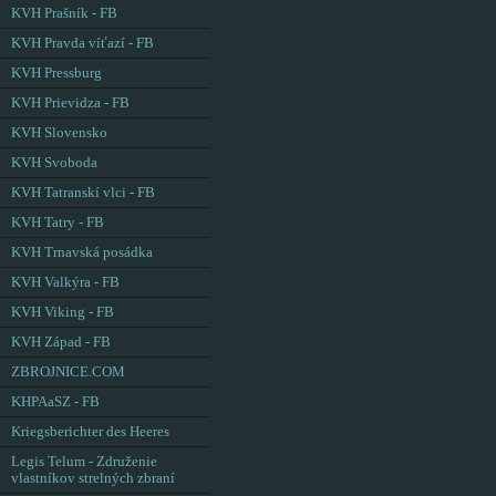
KVH Prašník - FB
KVH Pravda víťazí - FB
KVH Pressburg
KVH Prievidza - FB
KVH Slovensko
KVH Svoboda
KVH Tatranskí vlci - FB
KVH Tatry - FB
KVH Trnavská posádka
KVH Valkýra - FB
KVH Viking - FB
KVH Západ - FB
ZBROJNICE.COM
KHPAaSZ - FB
Kriegsberichter des Heeres
Legis Telum - Združenie
vlastníkov strelných zbraní