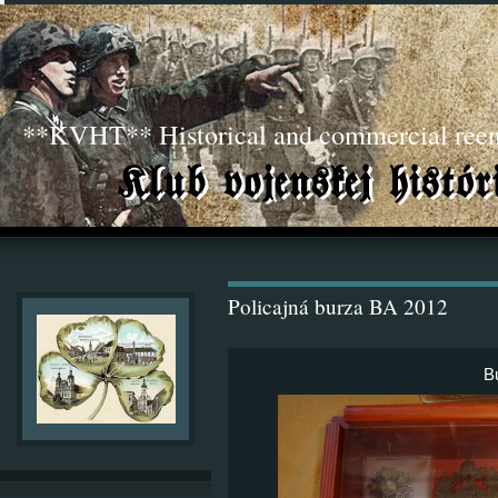
**KVHT** Historical and commercial ree
Policajná burza BA 2012
B