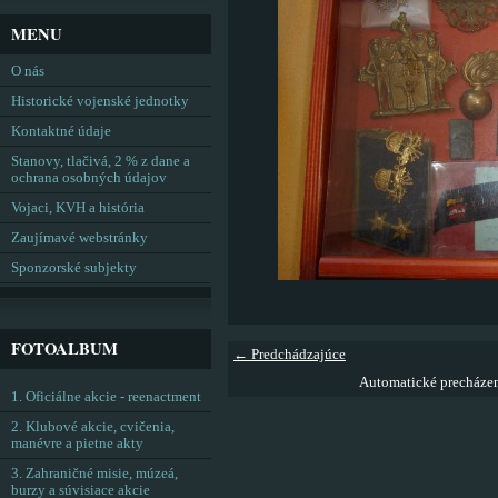
MENU
O nás
Historické vojenské jednotky
Kontaktné údaje
Stanovy, tlačivá, 2 % z dane a
ochrana osobných údajov
Vojaci, KVH a história
Zaujímavé webstránky
Sponzorské subjekty
FOTOALBUM
← Predchádzajúce
Automatické precháze
1. Oficiálne akcie - reenactment
2. Klubové akcie, cvičenia,
manévre a pietne akty
3. Zahraničné misie, múzeá,
burzy a súvisiace akcie