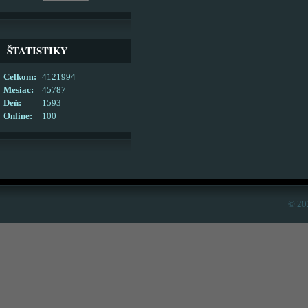
ŠTATISTIKY
Celkom:
4121994
Mesiac:
45787
Deň:
1593
Online:
100
© 20