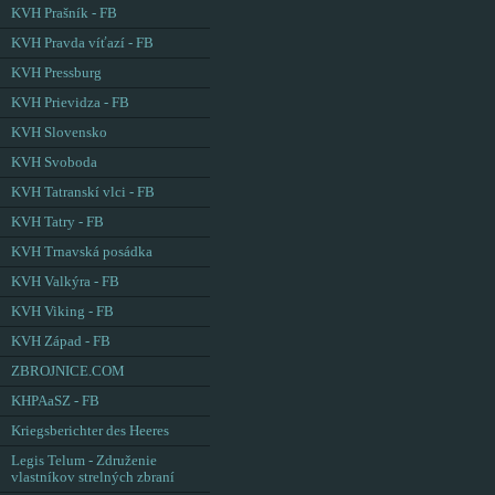
KVH Prašník - FB
KVH Pravda víťazí - FB
KVH Pressburg
KVH Prievidza - FB
KVH Slovensko
KVH Svoboda
KVH Tatranskí vlci - FB
KVH Tatry - FB
KVH Trnavská posádka
KVH Valkýra - FB
KVH Viking - FB
KVH Západ - FB
ZBROJNICE.COM
KHPAaSZ - FB
Kriegsberichter des Heeres
Legis Telum - Združenie
vlastníkov strelných zbraní