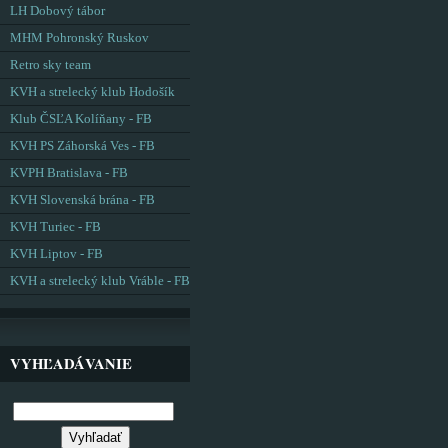
LH Dobový tábor
MHM Pohronský Ruskov
Retro sky team
KVH a strelecký klub Hodošík
Klub ČSĽA Kolíňany - FB
KVH PS Záhorská Ves - FB
KVPH Bratislava - FB
KVH Slovenská brána - FB
KVH Turiec - FB
KVH Liptov - FB
KVH a strelecký klub Vráble - FB
VYHĽADÁVANIE