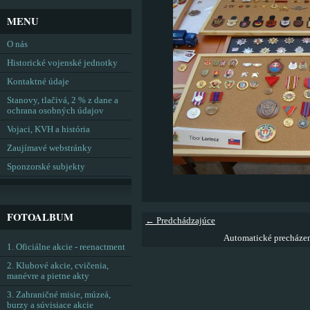
MENU
O nás
Historické vojenské jednotky
Kontaktné údaje
Stanovy, tlačivá, 2 % z dane a
ochrana osobných údajov
Vojaci, KVH a história
Zaujímavé webstránky
Sponzorské subjekty
FOTOALBUM
← Predchádzajúce
Automatické precháze
1. Oficiálne akcie - reenactment
2. Klubové akcie, cvičenia,
manévre a pietne akty
3. Zahraničné misie, múzeá,
burzy a súvisiace akcie