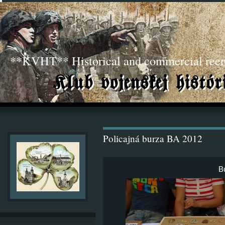
**KVHT** Historical and commercial ree
Policajná burza BA 2012
B