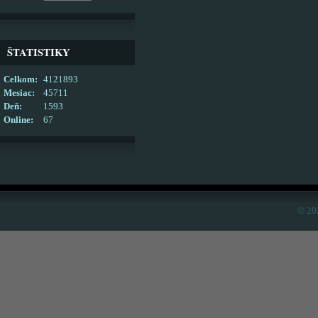
ŠTATISTIKY
Celkom:
4121893
Mesiac:
45711
Deň:
1593
Online:
67
© 20