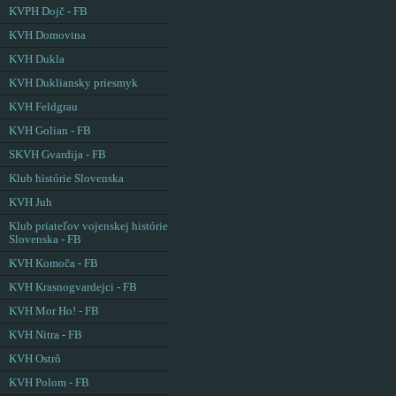
KVPH Dojč - FB
KVH Domovina
KVH Dukla
KVH Dukliansky priesmyk
KVH Feldgrau
KVH Golian - FB
SKVH Gvardija - FB
Klub histórie Slovenska
KVH Juh
Klub priateľov vojenskej histórie
Slovenska - FB
KVH Komoča - FB
KVH Krasnogvardejci - FB
KVH Mor Ho! - FB
KVH Nitra - FB
KVH Ostrô
KVH Polom - FB