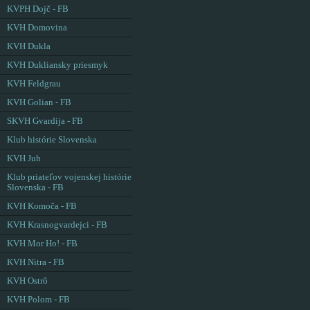
KVPH Dojč - FB
KVH Domovina
KVH Dukla
KVH Dukliansky priesmyk
KVH Feldgrau
KVH Golian - FB
SKVH Gvardija - FB
Klub histórie Slovenska
KVH Juh
Klub priateľov vojenskej histórie
Slovenska - FB
KVH Komoča - FB
KVH Krasnogvardejci - FB
KVH Mor Ho! - FB
KVH Nitra - FB
KVH Ostrô
KVH Polom - FB