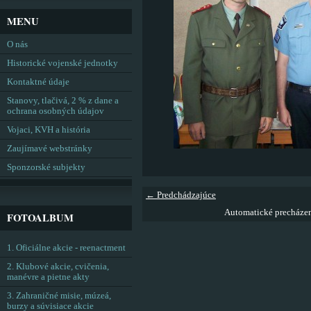
MENU
O nás
Historické vojenské jednotky
Kontaktné údaje
Stanovy, tlačivá, 2 % z dane a
ochrana osobných údajov
Vojaci, KVH a história
Zaujímavé webstránky
Sponzorské subjekty
← Predchádzajúce
Automatické precháze
FOTOALBUM
1. Oficiálne akcie - reenactment
2. Klubové akcie, cvičenia,
manévre a pietne akty
3. Zahraničné misie, múzeá,
burzy a súvisiace akcie