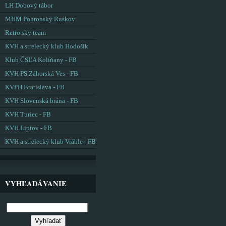
LH Dobový tábor
MHM Pohronský Ruskov
Retro sky team
KVH a strelecký klub Hodošík
Klub ČSĽA Kolíňany - FB
KVH PS Záhorská Ves - FB
KVPH Bratislava - FB
KVH Slovenská brána - FB
KVH Turiec - FB
KVH Liptov - FB
KVH a strelecký klub Vráble - FB
VYHĽADÁVANIE