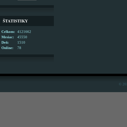
ŠTATISTIKY
Celkom:
4121662
Mesiac:
45550
Deň:
1510
Online:
78
© 20