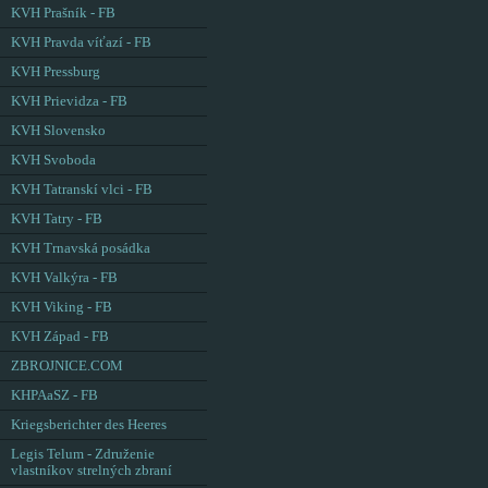
KVH Prašník - FB
KVH Pravda víťazí - FB
KVH Pressburg
KVH Prievidza - FB
KVH Slovensko
KVH Svoboda
KVH Tatranskí vlci - FB
KVH Tatry - FB
KVH Trnavská posádka
KVH Valkýra - FB
KVH Viking - FB
KVH Západ - FB
ZBROJNICE.COM
KHPAaSZ - FB
Kriegsberichter des Heeres
Legis Telum - Združenie
vlastníkov strelných zbraní