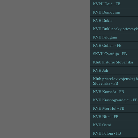
KVPH Dojč - FB
KVH Domovina
KVH Dukla
KVH Dukliansky priesmyk
KVH Feldgrau
KVH Golian - FB
SKVH Gvardija - FB
Klub histórie Slovenska
KVH Juh
Klub priateľov vojenskej h
Slovenska - FB
KVH Komoča - FB
KVH Krasnogvardejci - FB
KVH Mor Ho! - FB
KVH Nitra - FB
KVH Ostrô
KVH Polom - FB