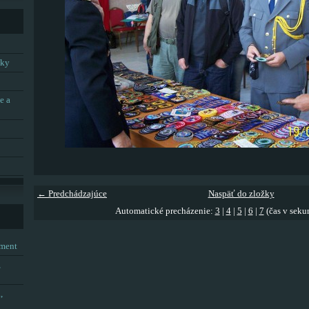
tky
e a
← Predchádzajúce
Naspäť do zložky
Automatické precházenie:
3
|
4
|
5
|
6
|
7
(čas v seku
tment
,
,