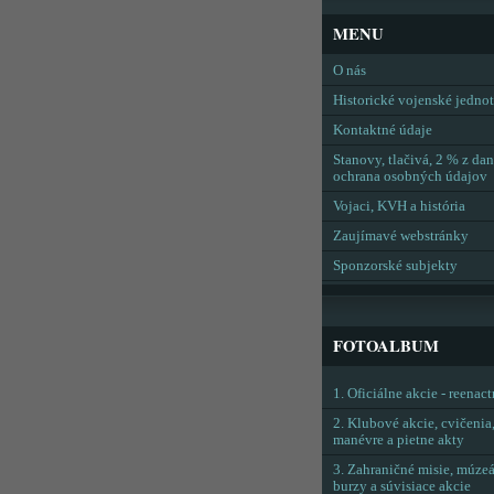
MENU
O nás
Historické vojenské jedno
Kontaktné údaje
Stanovy, tlačivá, 2 % z dan
ochrana osobných údajov
Vojaci, KVH a história
Zaujímavé webstránky
Sponzorské subjekty
FOTOALBUM
1. Oficiálne akcie - reenac
2. Klubové akcie, cvičenia
manévre a pietne akty
3. Zahraničné misie, múzeá
burzy a súvisiace akcie