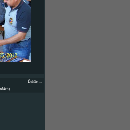
Ďalšie →
ndách)