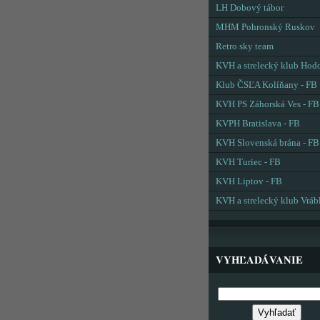
LH Dobový tábor
MHM Pohronský Ruskov
Retro sky team
KVH a strelecký klub Hod
Klub ČSĽA Kolíňany - FB
KVH PS Záhorská Ves - FB
KVPH Bratislava - FB
KVH Slovenská brána - FB
KVH Turiec - FB
KVH Liptov - FB
KVH a strelecký klub Vráb
VYHĽADÁVANIE