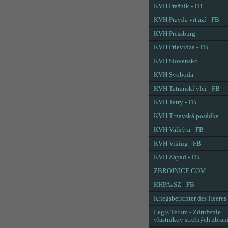
KVH Prašník - FB
KVH Pravda víťazí - FB
KVH Pressburg
KVH Prievidza - FB
KVH Slovensko
KVH Svoboda
KVH Tatranskí vlci - FB
KVH Tatry - FB
KVH Trnavská posádka
KVH Valkýra - FB
KVH Viking - FB
KVH Západ - FB
ZBROJNICE.COM
KHPAaSZ - FB
Kriegsberichter des Heeres
Legis Telum - Združenie
vlastníkov strelných zbran