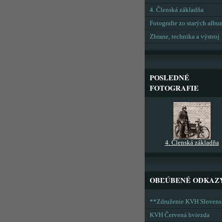
4. Členská základňa
Fotografie zo starých alb
Zbrane, technika a výstroj
POSLEDNÉ
FOTOGRAFIE
4. Členská základňa
OBĽÚBENÉ ODKAZ
**Združenie KVH Sloven
KVH Červená hviezda