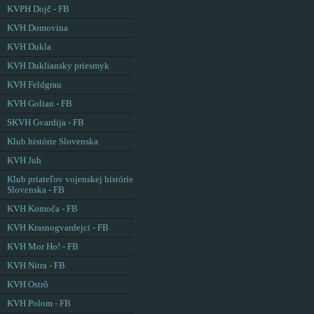
KVPH Dojč - FB
KVH Domovina
KVH Dukla
KVH Dukliansky priesmyk
KVH Feldgrau
KVH Golian - FB
SKVH Gvardija - FB
Klub histórie Slovenska
KVH Juh
Klub priateľov vojenskej histórie
Slovenska - FB
KVH Komoča - FB
KVH Krasnogvardejci - FB
KVH Mor Ho! - FB
KVH Nitra - FB
KVH Ostrô
KVH Polom - FB