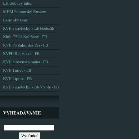
LH Dobový tábor
MHM Pohronský Ruskov
Retro sky team
KVH a strelecký klub Hodošík
Klub ČSĽA Kolíňany - FB
KVH PS Záhorská Ves - FB
KVPH Bratislava - FB
KVH Slovenská brána - FB
KVH Turiec - FB
KVH Liptov - FB
KVH a strelecký klub Vráble - FB
VYHĽADÁVANIE