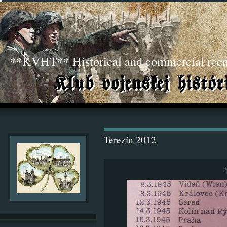
**KVHT** Historical and commercial ree
Terezín 2012