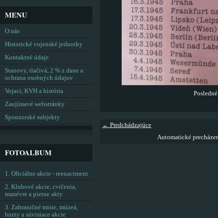
MENU
O nás
Historické vojenské jednotky
Kontaktné údaje
Stanovy, tlačivá, 2 % z dane a
ochrana osobných údajov
Vojaci, KVH a história
Posledné 
Zaujímavé webstránky
Sponzorské subjekty
← Predchádzajúce
Automatické precháze
FOTOALBUM
1. Oficiálne akcie - reenactment
2. Klubové akcie, cvičenia,
manévre a pietne akty
3. Zahraničné misie, múzeá,
burzy a súvisiace akcie