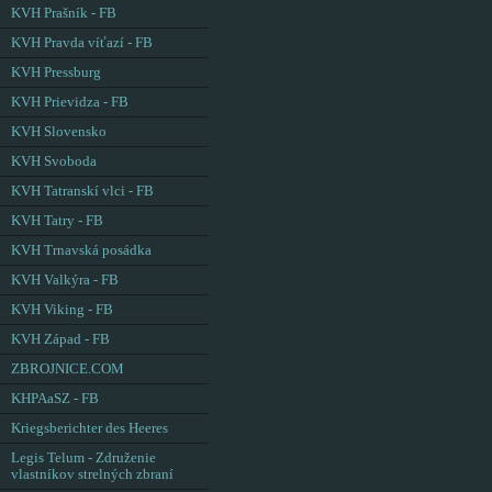
KVH Prašník - FB
KVH Pravda víťazí - FB
KVH Pressburg
KVH Prievidza - FB
KVH Slovensko
KVH Svoboda
KVH Tatranskí vlci - FB
KVH Tatry - FB
KVH Trnavská posádka
KVH Valkýra - FB
KVH Viking - FB
KVH Západ - FB
ZBROJNICE.COM
KHPAaSZ - FB
Kriegsberichter des Heeres
Legis Telum - Združenie
vlastníkov strelných zbraní