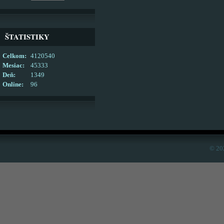
ŠTATISTIKY
Celkom:
4120540
Mesiac:
45333
Deň:
1349
Online:
96
© 20