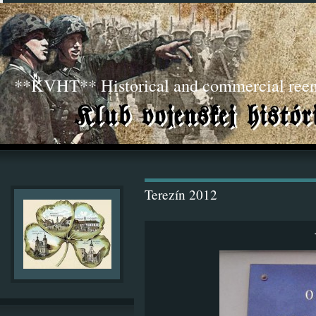
**KVHT** Historical and commercial ree
Terezín 2012