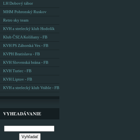
LH Dobový tábor
MHM Pohronský Ruskov
Retro sky team
KVH a strelecký klub Hodošík
Klub ČSĽA Kolíňany - FB
KVH PS Záhorská Ves - FB
KVPH Bratislava - FB
KVH Slovenská brána - FB
KVH Turiec - FB
KVH Liptov - FB
KVH a strelecký klub Vráble - FB
VYHĽADÁVANIE