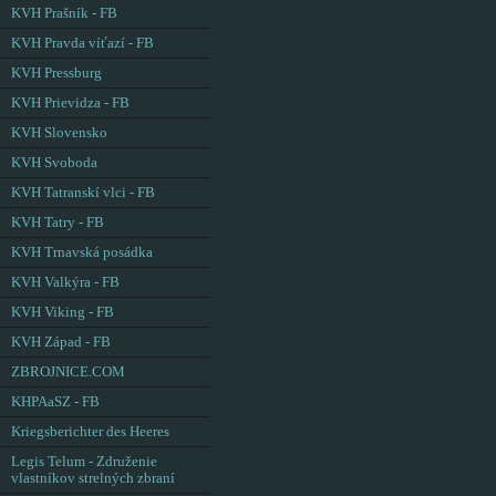
KVH Prašník - FB
KVH Pravda víťazí - FB
KVH Pressburg
KVH Prievidza - FB
KVH Slovensko
KVH Svoboda
KVH Tatranskí vlci - FB
KVH Tatry - FB
KVH Trnavská posádka
KVH Valkýra - FB
KVH Viking - FB
KVH Západ - FB
ZBROJNICE.COM
KHPAaSZ - FB
Kriegsberichter des Heeres
Legis Telum - Združenie
vlastníkov strelných zbraní