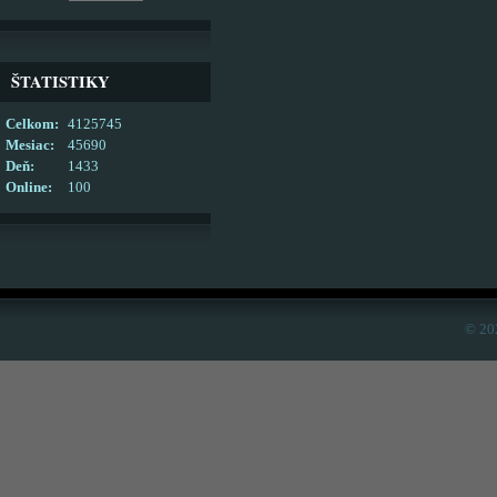
ŠTATISTIKY
Celkom:
4125745
Mesiac:
45690
Deň:
1433
Online:
100
© 20