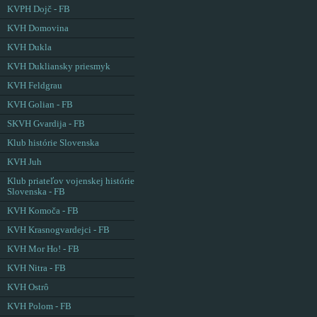
KVPH Dojč - FB
KVH Domovina
KVH Dukla
KVH Dukliansky priesmyk
KVH Feldgrau
KVH Golian - FB
SKVH Gvardija - FB
Klub histórie Slovenska
KVH Juh
Klub priateľov vojenskej histórie
Slovenska - FB
KVH Komoča - FB
KVH Krasnogvardejci - FB
KVH Mor Ho! - FB
KVH Nitra - FB
KVH Ostrô
KVH Polom - FB