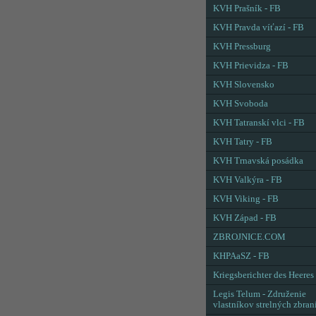
KVH Prašník - FB
KVH Pravda víťazí - FB
KVH Pressburg
KVH Prievidza - FB
KVH Slovensko
KVH Svoboda
KVH Tatranskí vlci - FB
KVH Tatry - FB
KVH Trnavská posádka
KVH Valkýra - FB
KVH Viking - FB
KVH Západ - FB
ZBROJNICE.COM
KHPAaSZ - FB
Kriegsberichter des Heeres
Legis Telum - Združenie
vlastníkov strelných zbran