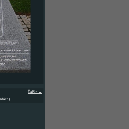
Ďalšie →
ndách)