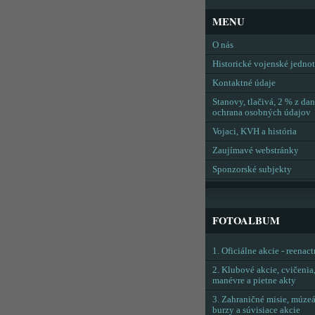
MENU
O nás
Historické vojenské jedno
Kontaktné údaje
Stanovy, tlačivá, 2 % z dan
ochrana osobných údajov
Vojaci, KVH a história
Zaujímavé webstránky
Sponzorské subjekty
FOTOALBUM
1. Oficiálne akcie - reenac
2. Klubové akcie, cvičenia
manévre a pietne akty
3. Zahraničné misie, múzeá
burzy a súvisiace akcie