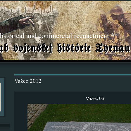
torical and commercial reenactment **
Važec 2012
Važec 06