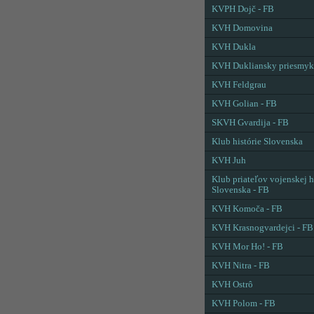
KVPH Dojč - FB
KVH Domovina
KVH Dukla
KVH Dukliansky priesmyk
KVH Feldgrau
KVH Golian - FB
SKVH Gvardija - FB
Klub histórie Slovenska
KVH Juh
Klub priateľov vojenskej h
Slovenska - FB
KVH Komoča - FB
KVH Krasnogvardejci - FB
KVH Mor Ho! - FB
KVH Nitra - FB
KVH Ostrô
KVH Polom - FB