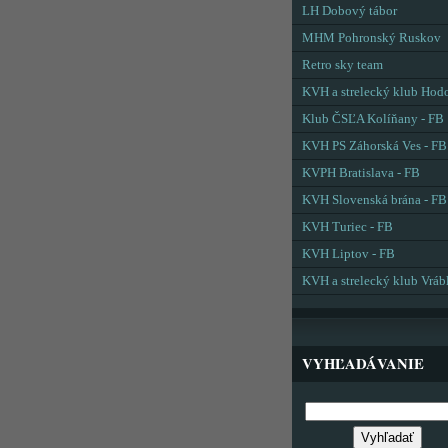
LH Dobový tábor
MHM Pohronský Ruskov
Retro sky team
KVH a strelecký klub Hod
Klub ČSĽA Kolíňany - FB
KVH PS Záhorská Ves - FB
KVPH Bratislava - FB
KVH Slovenská brána - FB
KVH Turiec - FB
KVH Liptov - FB
KVH a strelecký klub Vráb
VYHĽADÁVANIE