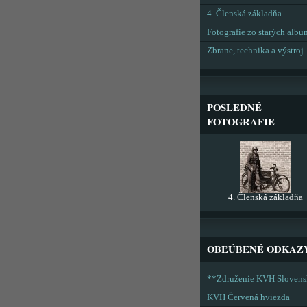
4. Členská základňa
Fotografie zo starých alb
Zbrane, technika a výstroj
POSLEDNÉ
FOTOGRAFIE
4. Členská základňa
OBĽÚBENÉ ODKAZ
**Združenie KVH Sloven
KVH Červená hviezda