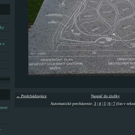
tky
e a
← Predchádzajúce
Naspäť do zložky
Automatické precházenie:
3
|
4
|
5
|
6
|
7
(čas v seku
tment
,
,