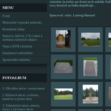
cintoríne (a nielen po ňom) nech nabáda ľudí
vecí, ktorých sa ľudia dopúšťajú....
MENU
Spracoval: schtz. Ludwig Hannsel
O nás
Historické vojenské jednotky
Kontaktné údaje
Stanovy, tlačivá, 2 % z dane a
ochrana osobných údajov
Vojaci, KVH a história
Zaujímavé webstránky
Sponzorské subjekty
FOTOALBUM
1. Oficiálne akcie - reenactment
2. Klubové akcie, cvičenia,
manévre a pietne akty
3. Zahraničné misie, múzeá,
burzy a súvisiace akcie