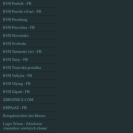
KVH Prašník - FB
KVH Pravda víťazí - FB
KVH Pressburg
KVH Prievidza - FB
KVH Slovensko
KVH Svoboda
KVH Tatranskí vlci - FB
KVH Tatry - FB
KVH Trnavská posádka
KVH Valkýra - FB
KVH Viking - FB
KVH Západ - FB
ZBROJNICE.COM
KHPAaSZ - FB
Kriegsberichter des Heeres
Legis Telum - Združenie
vlastníkov strelných zbraní