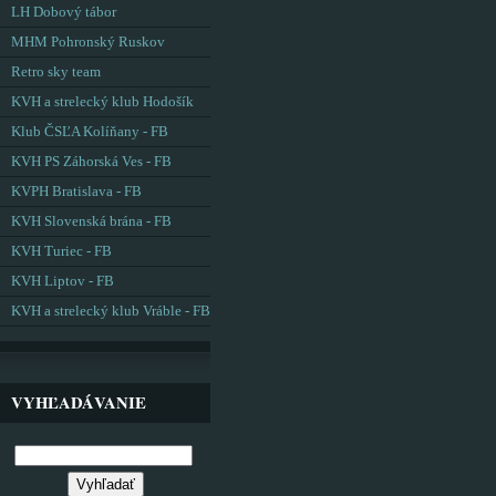
LH Dobový tábor
MHM Pohronský Ruskov
Retro sky team
KVH a strelecký klub Hodošík
Klub ČSĽA Kolíňany - FB
KVH PS Záhorská Ves - FB
KVPH Bratislava - FB
KVH Slovenská brána - FB
KVH Turiec - FB
KVH Liptov - FB
KVH a strelecký klub Vráble - FB
VYHĽADÁVANIE