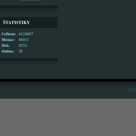
ŠTATISTIKY
Celkom:
4124807
Mesiac:
46011
Deň:
2055
Online:
59
© 20