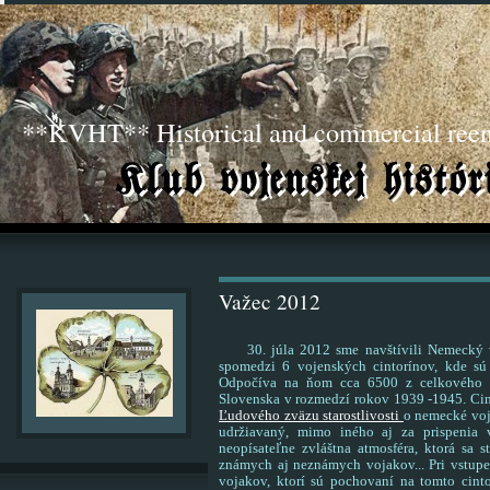
**KVHT** Historical and commercial ree
Važec 2012
30. júla 2012 sme navštívili Nemecký vo
spomedzi 6 vojenských cintorínov, kde sú
Odpočíva na ňom cca 6500 z celkového 
Slovenska v rozmedzí rokov 1939 -1945. Ci
Ľudového zväzu starostlivosti
o nemecké voj
udržiavaný, mimo iného aj za prispenia
neopísateľne zvláštna atmosféra, ktorá sa
známych aj neznámych vojakov... Pri vstup
vojakov, ktorí sú pochovaní na tomto cint