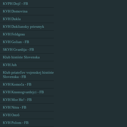
KVPH Dojč - FB
KVH Domovina
KVH Dukla
KVH Dukliansky priesmyk
KVH Feldgrau
KVH Golian - FB
SKVH Gvardija - FB
Klub histórie Slovenska
KVH Juh
Klub priateľov vojenskej histórie
Slovenska - FB
KVH Komoča - FB
KVH Krasnogvardejci - FB
KVH Mor Ho! - FB
KVH Nitra - FB
KVH Ostrô
KVH Polom - FB