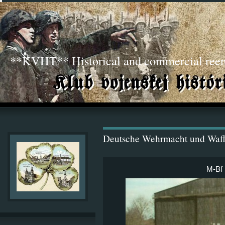
**KVHT** Historical and commercial ree
Deutsche Wehrmacht und Waf
M-Bf 