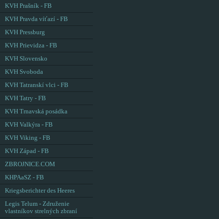
KVH Prašník - FB
KVH Pravda víťazí - FB
KVH Pressburg
KVH Prievidza - FB
KVH Slovensko
KVH Svoboda
KVH Tatranskí vlci - FB
KVH Tatry - FB
KVH Trnavská posádka
KVH Valkýra - FB
KVH Viking - FB
KVH Západ - FB
ZBROJNICE.COM
KHPAaSZ - FB
Kriegsberichter des Heeres
Legis Telum - Združenie
vlastníkov strelných zbraní