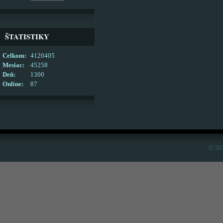
ŠTATISTIKY
Celkom:
4120405
Mesiac:
45258
Deň:
1300
Online:
87
© 20