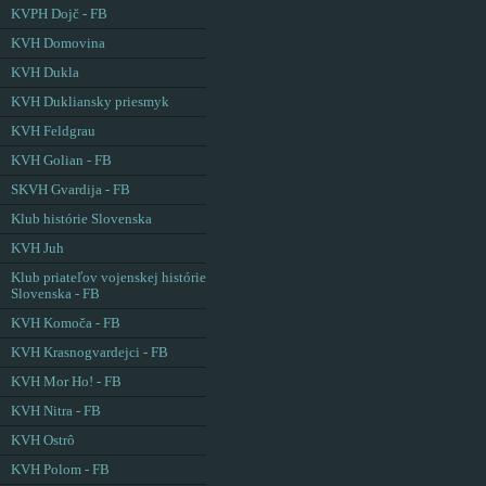
KVPH Dojč - FB
KVH Domovina
KVH Dukla
KVH Dukliansky priesmyk
KVH Feldgrau
KVH Golian - FB
SKVH Gvardija - FB
Klub histórie Slovenska
KVH Juh
Klub priateľov vojenskej histórie
Slovenska - FB
KVH Komoča - FB
KVH Krasnogvardejci - FB
KVH Mor Ho! - FB
KVH Nitra - FB
KVH Ostrô
KVH Polom - FB