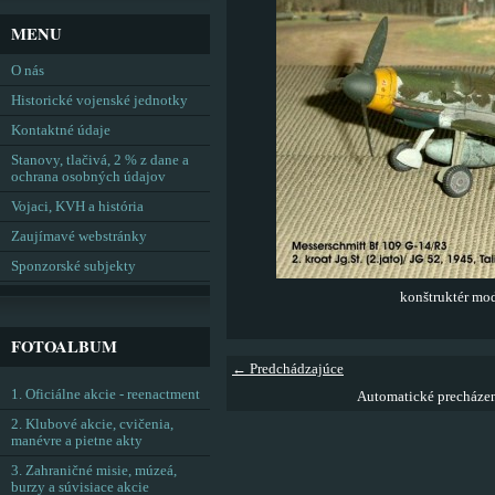
MENU
O nás
Historické vojenské jednotky
Kontaktné údaje
Stanovy, tlačivá, 2 % z dane a
ochrana osobných údajov
Vojaci, KVH a história
Zaujímavé webstránky
Sponzorské subjekty
konštruktér m
FOTOALBUM
← Predchádzajúce
1. Oficiálne akcie - reenactment
Automatické precháze
2. Klubové akcie, cvičenia,
manévre a pietne akty
3. Zahraničné misie, múzeá,
burzy a súvisiace akcie