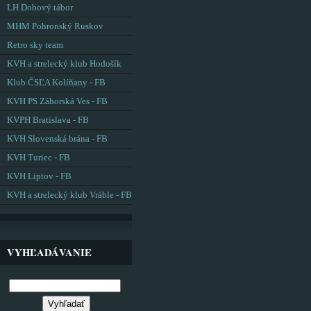
LH Dobový tábor
MHM Pohronský Ruskov
Retro sky team
KVH a strelecký klub Hodošík
Klub ČSĽA Kolíňany - FB
KVH PS Záhorská Ves - FB
KVPH Bratislava - FB
KVH Slovenská brána - FB
KVH Turiec - FB
KVH Liptov - FB
KVH a strelecký klub Vráble - FB
VYHĽADÁVANIE