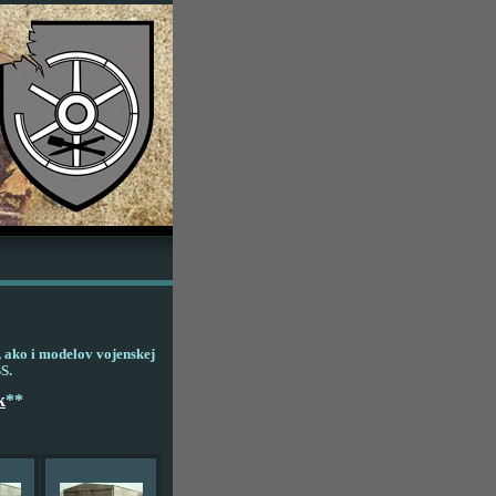
, ako i modelov vojenskej
S.
k
**