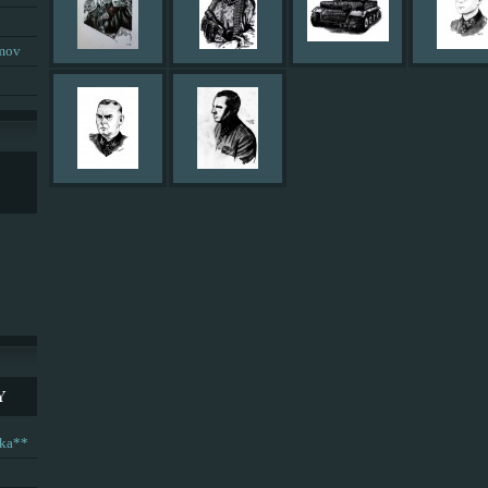
umov
Y
ska**