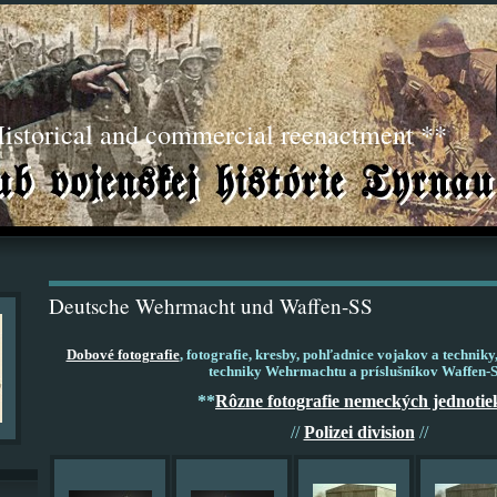
torical and commercial reenactment **
Deutsche Wehrmacht und Waffen-SS
Dobové fotografie
, fotografie, kresby, pohľadnice vojakov a techniky
techniky Wehrmachtu a príslušníkov Waffen-S
**
Rôzne fotografie nemeckých jednotie
//
Polizei division
//