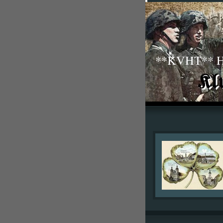
**KVHT** His