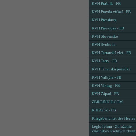
KVH Prašník - FB
KVH Pravda víťazí - FB
KVH Pressburg
KVH Prievidza - FB
KVH Slovensko
KVH Svoboda
KVH Tatranskí vlci - FB
KVH Tatry - FB
KVH Trnavská posádka
KVH Valkýra - FB
KVH Viking - FB
KVH Západ - FB
ZBROJNICE.COM
KHPAaSZ - FB
Kriegsberichter des Heeres
Legis Telum - Združenie
vlastníkov strelných zbran