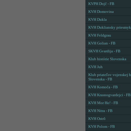
KVPH Dojč - FB
KVH Domovina
KVH Dukla
KVH Dukliansky priesmyk
KVH Feldgrau
KVH Golian - FB
SKVH Gvardija - FB
Klub histórie Slovenska
KVH Juh
Klub priateľov vojenskej h
Slovenska - FB
KVH Komoča - FB
KVH Krasnogvardejci - FB
KVH Mor Ho! - FB
KVH Nitra - FB
KVH Ostrô
KVH Polom - FB