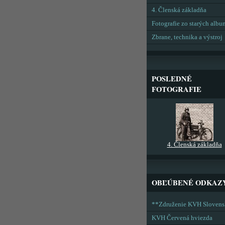
4. Členská základňa
Fotografie zo starých alb
Zbrane, technika a výstroj
POSLEDNÉ
FOTOGRAFIE
4. Členská základňa
OBĽÚBENÉ ODKAZ
**Združenie KVH Sloven
KVH Červená hviezda