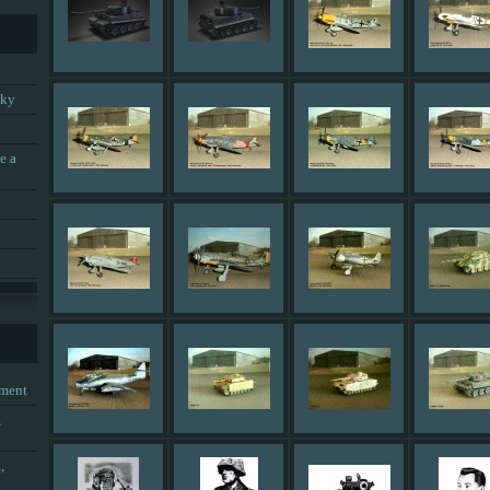
tky
e a
tment
,
,