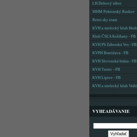
LH Dobový tábor
MHM Pohronský Ruskov
Retro sky team
KVH a strelecký klub Hod
Klub ČSĽA Kolíňany - FB
KVH PS Záhorská Ves - FB
KVPH Bratislava - FB
KVH Slovenská brána - FB
KVH Turiec - FB
KVH Liptov - FB
KVH a strelecký klub Vráb
VYHĽADÁVANIE