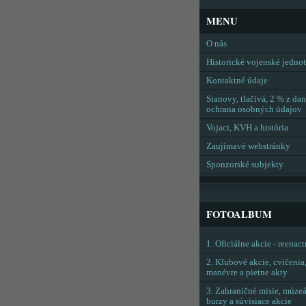
MENU
O nás
Historické vojenské jedno
Kontaktné údaje
Stanovy, tlačivá, 2 % z dan
ochrana osobných údajov
Vojaci, KVH a história
Zaujímavé webstránky
Sponzorské subjekty
FOTOALBUM
1. Oficiálne akcie - reenac
2. Klubové akcie, cvičenia
manévre a pietne akty
3. Zahraničné misie, múzeá
burzy a súvisiace akcie