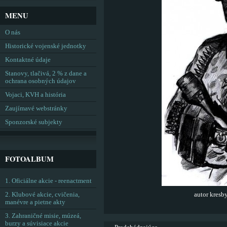
MENU
O nás
Historické vojenské jednotky
Kontaktné údaje
Stanovy, tlačivá, 2 % z dane a
ochrana osobných údajov
Vojaci, KVH a história
Zaujímavé webstránky
Sponzorské subjekty
FOTOALBUM
1. Oficiálne akcie - reenactment
2. Klubové akcie, cvičenia,
autor kres
manévre a pietne akty
3. Zahraničné misie, múzeá,
burzy a súvisiace akcie