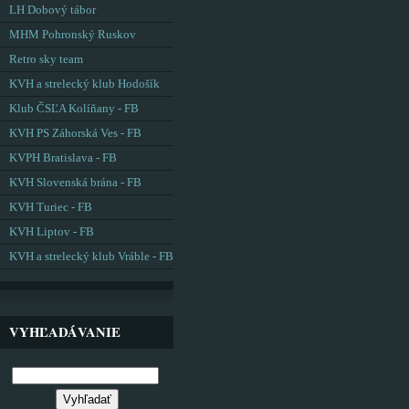
LH Dobový tábor
MHM Pohronský Ruskov
Retro sky team
KVH a strelecký klub Hodošík
Klub ČSĽA Kolíňany - FB
KVH PS Záhorská Ves - FB
KVPH Bratislava - FB
KVH Slovenská brána - FB
KVH Turiec - FB
KVH Liptov - FB
KVH a strelecký klub Vráble - FB
VYHĽADÁVANIE