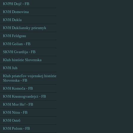
KVPH Dojč - FB
KVH Domovina
KVH Dukla
KVH Dukliansky priesmyk
KVH Feldgrau
KVH Golian - FB
SKVH Gvardija - FB
Klub histórie Slovenska
KVH Juh
Klub priateľov vojenskej histórie
Slovenska - FB
KVH Komoča - FB
KVH Krasnogvardejci - FB
KVH Mor Ho! - FB
KVH Nitra - FB
KVH Ostrô
KVH Polom - FB