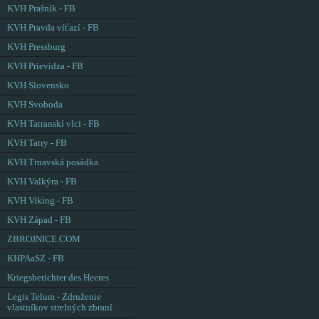
KVH Prašník - FB
KVH Pravda víťazí - FB
KVH Pressburg
KVH Prievidza - FB
KVH Slovensko
KVH Svoboda
KVH Tatranskí vlci - FB
KVH Tatry - FB
KVH Trnavská posádka
KVH Valkýra - FB
KVH Viking - FB
KVH Západ - FB
ZBROJNICE.COM
KHPAaSZ - FB
Kriegsberichter des Heeres
Legis Telum - Združenie
vlastníkov strelných zbraní