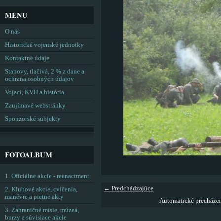
MENU
O nás
Historické vojenské jednotky
Kontaktné údaje
Stanovy, tlačivá, 2 % z dane a
ochrana osobných údajov
Vojaci, KVH a história
Zaujímavé webstránky
Sponzorské subjekty
FOTOALBUM
1. Oficiálne akcie - reenactment
← Predchádzajúce
2. Klubové akcie, cvičenia,
manévre a pietne akty
Automatické precháze
3. Zahraničné misie, múzeá,
burzy a súvisiace akcie