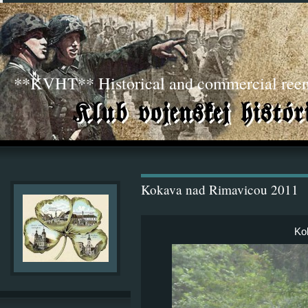
**KVHT** Historical and commercial ree
Kokava nad Rimavicou 2011
Ko