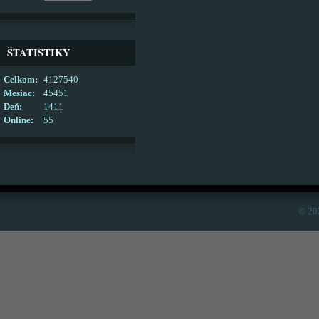
ŠTATISTIKY
Celkom:
4127540
Mesiac:
45451
Deň:
1411
Online:
55
© 20