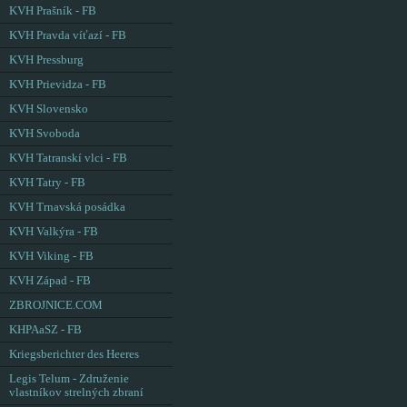
KVH Prašník - FB
KVH Pravda víťazí - FB
KVH Pressburg
KVH Prievidza - FB
KVH Slovensko
KVH Svoboda
KVH Tatranskí vlci - FB
KVH Tatry - FB
KVH Trnavská posádka
KVH Valkýra - FB
KVH Viking - FB
KVH Západ - FB
ZBROJNICE.COM
KHPAaSZ - FB
Kriegsberichter des Heeres
Legis Telum - Združenie
vlastníkov strelných zbraní