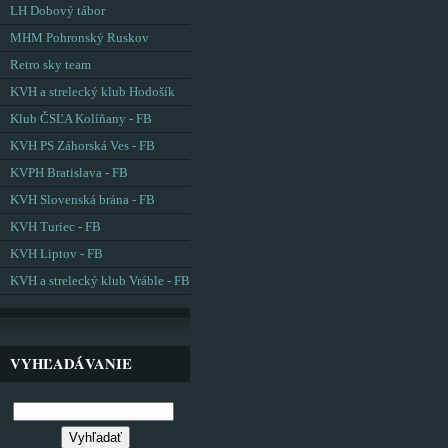
LH Dobový tábor
MHM Pohronský Ruskov
Retro sky team
KVH a strelecký klub Hodošík
Klub ČSĽA Kolíňany - FB
KVH PS Záhorská Ves - FB
KVPH Bratislava - FB
KVH Slovenská brána - FB
KVH Turiec - FB
KVH Liptov - FB
KVH a strelecký klub Vráble - FB
VYHĽADÁVANIE