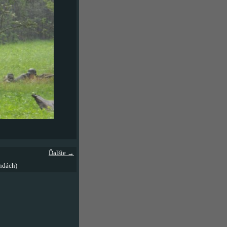
Ďalšie →
ndách)