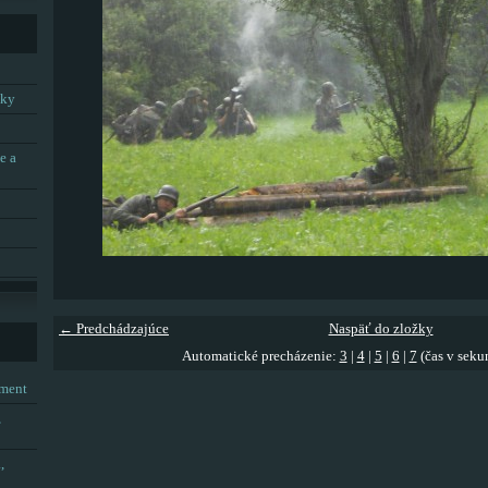
tky
e a
← Predchádzajúce
Naspäť do zložky
Automatické precházenie:
3
|
4
|
5
|
6
|
7
(čas v seku
tment
,
,