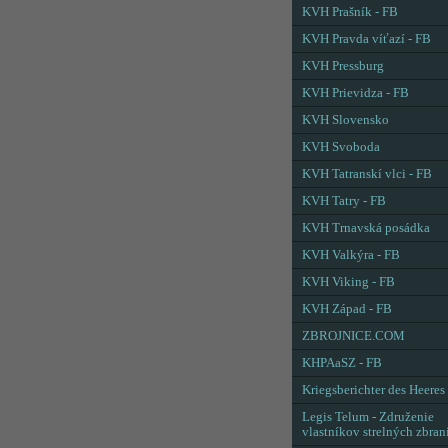
KVH Prašník - FB
KVH Pravda víťazí - FB
KVH Pressburg
KVH Prievidza - FB
KVH Slovensko
KVH Svoboda
KVH Tatranskí vlci - FB
KVH Tatry - FB
KVH Trnavská posádka
KVH Valkýra - FB
KVH Viking - FB
KVH Západ - FB
ZBROJNICE.COM
KHPAaSZ - FB
Kriegsberichter des Heeres
Legis Telum - Združenie
vlastníkov strelných zbran