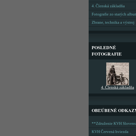
4. Členská základňa
Fotografie zo starých alb
Zbrane, technika a výstroj
POSLEDNÉ
FOTOGRAFIE
4. Členská základňa
OBĽÚBENÉ ODKAZ
**Združenie KVH Sloven
KVH Červená hviezda