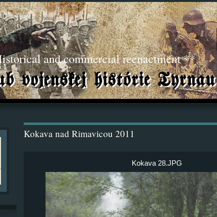
torical and commercial reenactment **
Kokava nad Rimavicou 2011
Kokava 28.JPG