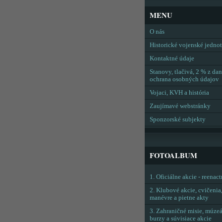
MENU
O nás
Historické vojenské jedno
Kontaktné údaje
Stanovy, tlačivá, 2 % z dan
ochrana osobných údajov
Vojaci, KVH a história
Zaujímavé webstránky
Sponzorské subjekty
FOTOALBUM
1. Oficiálne akcie - reenac
2. Klubové akcie, cvičenia
manévre a pietne akty
3. Zahraničné misie, múzeá
burzy a súvisiace akcie