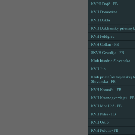
KVPH Dojč - FB
KVH Domovina
KVH Dukla
KVH Dukliansky priesmyk
KVH Feldgrau
KVH Golian - FB
SKVH Gvardija - FB
Klub histórie Slovenska
KVH Juh
Klub priateľov vojenskej h
Slovenska - FB
KVH Komoča - FB
KVH Krasnogvardejci - FB
KVH Mor Ho! - FB
KVH Nitra - FB
KVH Ostrô
KVH Polom - FB