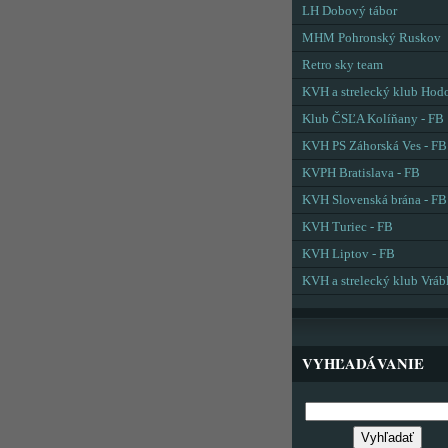
LH Dobový tábor
MHM Pohronský Ruskov
Retro sky team
KVH a strelecký klub Hod
Klub ČSĽA Kolíňany - FB
KVH PS Záhorská Ves - FB
KVPH Bratislava - FB
KVH Slovenská brána - FB
KVH Turiec - FB
KVH Liptov - FB
KVH a strelecký klub Vráb
VYHĽADÁVANIE