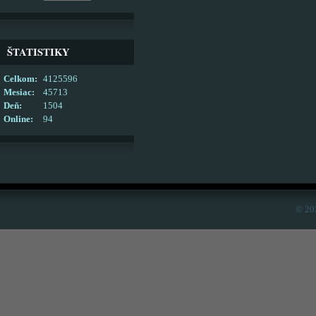
ŠTATISTIKY
Celkom:
4125596
Mesiac:
45713
Deň:
1504
Online:
94
© 20