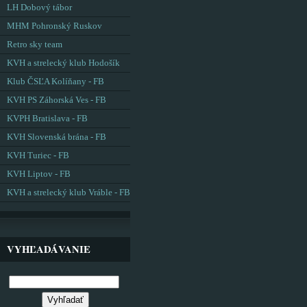
LH Dobový tábor
MHM Pohronský Ruskov
Retro sky team
KVH a strelecký klub Hodošík
Klub ČSĽA Kolíňany - FB
KVH PS Záhorská Ves - FB
KVPH Bratislava - FB
KVH Slovenská brána - FB
KVH Turiec - FB
KVH Liptov - FB
KVH a strelecký klub Vráble - FB
VYHĽADÁVANIE