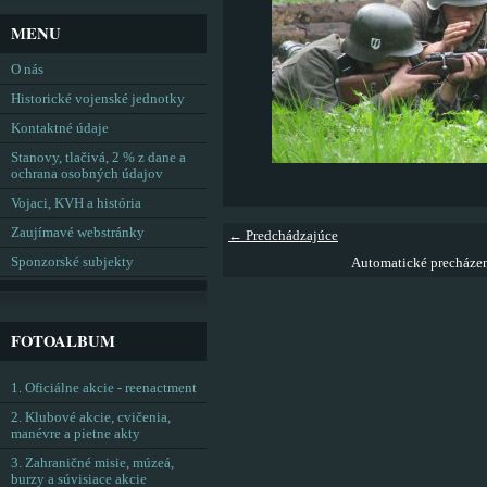
MENU
O nás
Historické vojenské jednotky
Kontaktné údaje
Stanovy, tlačivá, 2 % z dane a
ochrana osobných údajov
Vojaci, KVH a história
Zaujímavé webstránky
← Predchádzajúce
Sponzorské subjekty
Automatické precháze
FOTOALBUM
1. Oficiálne akcie - reenactment
2. Klubové akcie, cvičenia,
manévre a pietne akty
3. Zahraničné misie, múzeá,
burzy a súvisiace akcie