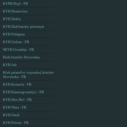
KVPH Dojč - FB
KVH Domovina
KVH Dukla
KVH Dukliansky priesmyk
KVH Feldgrau
KVH Golian - FB
SKVH Gvardija - FB
Klub histórie Slovenska
KVH Juh
Klub priateľov vojenskej histórie
Slovenska - FB
KVH Komoča - FB
KVH Krasnogvardejci - FB
KVH Mor Ho! - FB
KVH Nitra - FB
KVH Ostrô
KVH Polom - FB