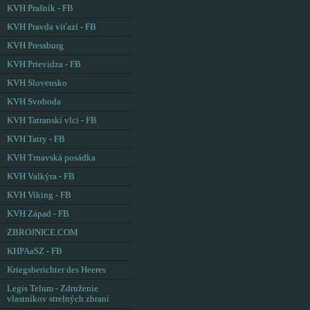
KVH Prašník - FB
KVH Pravda víťazí - FB
KVH Pressburg
KVH Prievidza - FB
KVH Slovensko
KVH Svoboda
KVH Tatranskí vlci - FB
KVH Tatry - FB
KVH Trnavská posádka
KVH Valkýra - FB
KVH Viking - FB
KVH Západ - FB
ZBROJNICE.COM
KHPAaSZ - FB
Kriegsberichter des Heeres
Legis Telum - Združenie
vlastníkov strelných zbraní