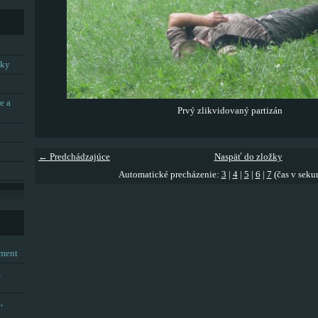
tky
e a
Prvý zlikvidovaný partizán
← Predchádzajúce
Naspäť do zložky
Automatické precházenie:
3
|
4
|
5
|
6
|
7
(čas v seku
tment
,
,