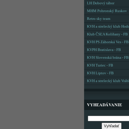
LH Dobový tábor
MHM Pohronský Ruskov
Retro sky team
KVH a strelecký klub Hod
Klub ČSĽA Kolíňany - FB
KVH PS Záhorská Ves - FB
KVPH Bratislava - FB
KVH Slovenská brána - FB
KVH Turiec - FB
KVH Liptov - FB
KVH a strelecký klub Vráb
VYHĽADÁVANIE