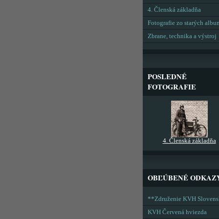
4. Členská základňa
Fotografie zo starých alb
Zbrane, technika a výstroj
POSLEDNÉ
FOTOGRAFIE
4. Členská základňa
OBĽÚBENÉ ODKAZ
**Združenie KVH Sloven
KVH Červená hviezda