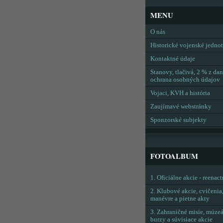
MENU
O nás
Historické vojenské jedno
Kontaktné údaje
Stanovy, tlačivá, 2 % z dan
ochrana osobných údajov
Vojaci, KVH a história
Zaujímavé webstránky
Sponzorské subjekty
FOTOALBUM
1. Oficiálne akcie - reenac
2. Klubové akcie, cvičenia
manévre a pietne akty
3. Zahraničné misie, múzeá
burzy a súvisiace akcie