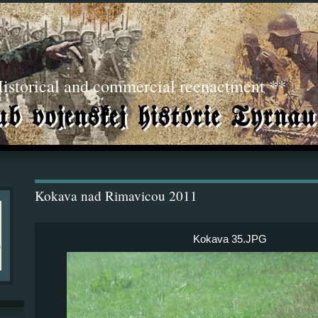
torical and commercial reenactment **
Kokava nad Rimavicou 2011
Kokava 35.JPG