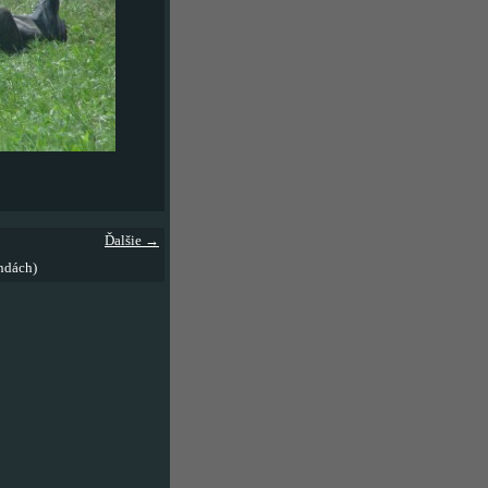
Ďalšie →
ndách)