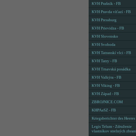
KVH Prašník - FB
KVH Pravda víťazí - FB
KVH Pressburg
KVH Prievidza - FB
KVH Slovensko
KVH Svoboda
KVH Tatranskí vlci - FB
KVH Tatry - FB
KVH Trnavská posádka
KVH Valkýra - FB
KVH Viking - FB
KVH Západ - FB
ZBROJNICE.COM
KHPAaSZ - FB
Kriegsberichter des Heeres
Legis Telum - Združenie
vlastníkov strelných zbran