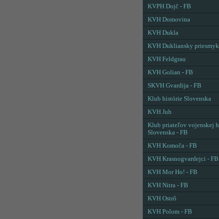
KVPH Dojč - FB
KVH Domovina
KVH Dukla
KVH Dukliansky priesmyk
KVH Feldgrau
KVH Golian - FB
SKVH Gvardija - FB
Klub histórie Slovenska
KVH Juh
Klub priateľov vojenskej h
Slovenska - FB
KVH Komoča - FB
KVH Krasnogvardejci - FB
KVH Mor Ho! - FB
KVH Nitra - FB
KVH Ostrô
KVH Polom - FB