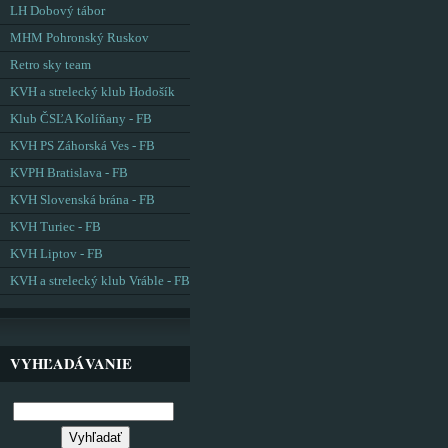
LH Dobový tábor
MHM Pohronský Ruskov
Retro sky team
KVH a strelecký klub Hodošík
Klub ČSĽA Kolíňany - FB
KVH PS Záhorská Ves - FB
KVPH Bratislava - FB
KVH Slovenská brána - FB
KVH Turiec - FB
KVH Liptov - FB
KVH a strelecký klub Vráble - FB
VYHĽADÁVANIE