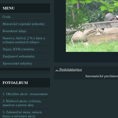
MENU
O nás
Historické vojenské jednotky
Kontaktné údaje
Stanovy, tlačivá, 2 % z dane a
ochrana osobných údajov
Vojaci, KVH a história
Zaujímavé webstránky
Sponzorské subjekty
← Predchádzajúce
Automatické precháze
FOTOALBUM
1. Oficiálne akcie - reenactment
2. Klubové akcie, cvičenia,
manévre a pietne akty
3. Zahraničné misie, múzeá,
burzy a súvisiace akcie