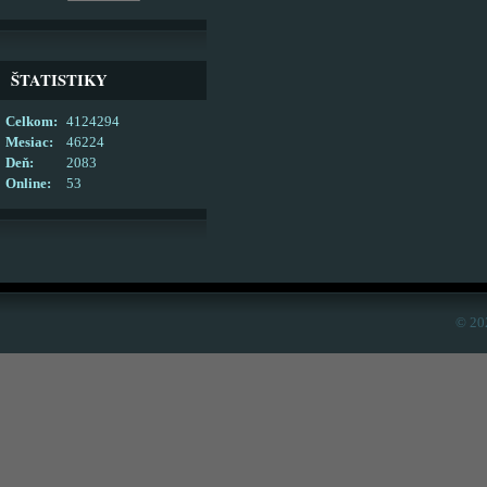
ŠTATISTIKY
Celkom:
4124294
Mesiac:
46224
Deň:
2083
Online:
53
© 20