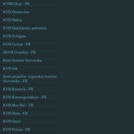
KVPH Dojč - FB
KVH Domovina
KVH Dukla
KVH Dukliansky priesmyk
KVH Feldgrau
KVH Golian - FB
SKVH Gvardija - FB
Klub histórie Slovenska
KVH Juh
Klub priateľov vojenskej histórie
Slovenska - FB
KVH Komoča - FB
KVH Krasnogvardejci - FB
KVH Mor Ho! - FB
KVH Nitra - FB
KVH Ostrô
KVH Polom - FB