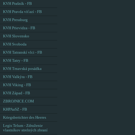
KVH Prašník - FB
KVH Pravda víťazí - FB
KVH Pressburg
KVH Prievidza - FB
KVH Slovensko
KVH Svoboda
KVH Tatranskí vlci - FB
KVH Tatry - FB
KVH Trnavská posádka
KVH Valkýra - FB
KVH Viking - FB
KVH Západ - FB
ZBROJNICE.COM
KHPAaSZ - FB
Kriegsberichter des Heeres
Legis Telum - Združenie
vlastníkov strelných zbraní