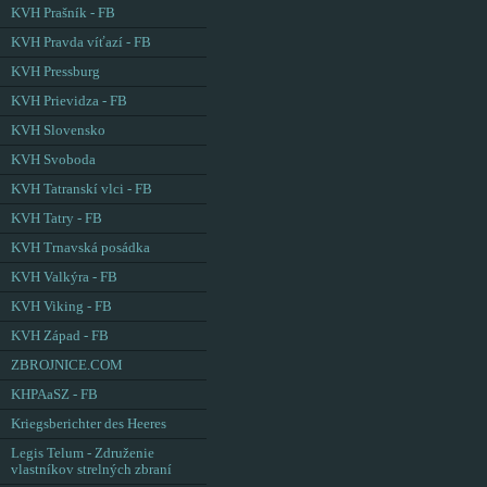
KVH Prašník - FB
KVH Pravda víťazí - FB
KVH Pressburg
KVH Prievidza - FB
KVH Slovensko
KVH Svoboda
KVH Tatranskí vlci - FB
KVH Tatry - FB
KVH Trnavská posádka
KVH Valkýra - FB
KVH Viking - FB
KVH Západ - FB
ZBROJNICE.COM
KHPAaSZ - FB
Kriegsberichter des Heeres
Legis Telum - Združenie
vlastníkov strelných zbraní