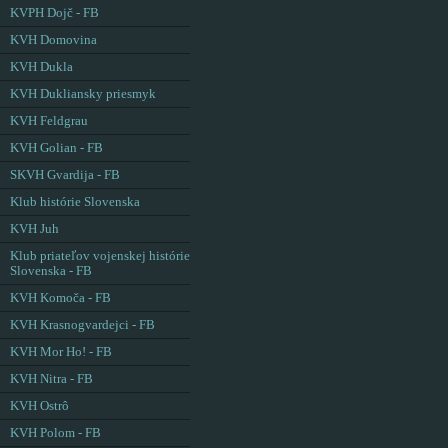
KVPH Dojč - FB
KVH Domovina
KVH Dukla
KVH Dukliansky priesmyk
KVH Feldgrau
KVH Golian - FB
SKVH Gvardija - FB
Klub histórie Slovenska
KVH Juh
Klub priateľov vojenskej histórie
Slovenska - FB
KVH Komoča - FB
KVH Krasnogvardejci - FB
KVH Mor Ho! - FB
KVH Nitra - FB
KVH Ostrô
KVH Polom - FB