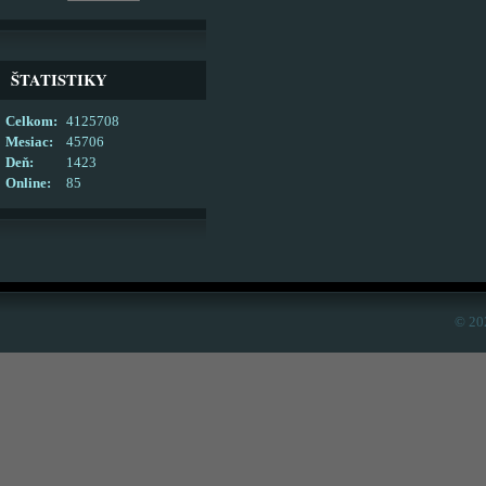
ŠTATISTIKY
Celkom:
4125708
Mesiac:
45706
Deň:
1423
Online:
85
© 20