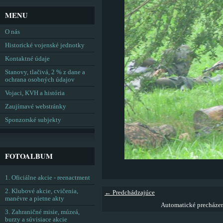
MENU
O nás
Historické vojenské jednotky
Kontaktné údaje
Stanovy, tlačivá, 2 % z dane a
ochrana osobných údajov
Vojaci, KVH a história
Zaujímavé webstránky
Sponzorské subjekty
FOTOALBUM
1. Oficiálne akcie - reenactment
2. Klubové akcie, cvičenia,
← Predchádzajúce
manévre a pietne akty
Automatické precháze
3. Zahraničné misie, múzeá,
burzy a súvisiace akcie