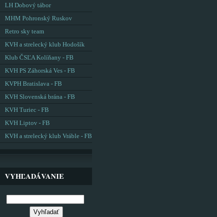
LH Dobový tábor
MHM Pohronský Ruskov
Retro sky team
KVH a strelecký klub Hodošík
Klub ČSĽA Kolíňany - FB
KVH PS Záhorská Ves - FB
KVPH Bratislava - FB
KVH Slovenská brána - FB
KVH Turiec - FB
KVH Liptov - FB
KVH a strelecký klub Vráble - FB
VYHĽADÁVANIE