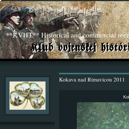
**KVHT** Historical and commercial ree
Kokava nad Rimavicou 2011
Ko