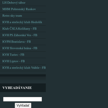
LH Dobový tábor
MHM Pohronský Ruskov
Retro sky team
KVH a strelecký klub Hodošík
Klub ČSĽA Kolíňany - FB
KVH PS Záhorská Ves - FB
KVPH Bratislava - FB
KVH Slovenská brána - FB
KVH Turiec - FB
KVH Liptov - FB
KVH a strelecký klub Vráble - FB
VYHĽADÁVANIE