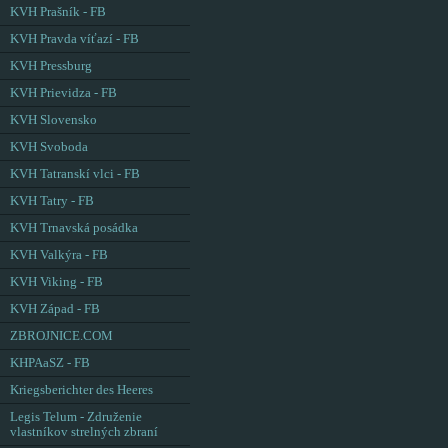
KVH Prašník - FB
KVH Pravda víťazí - FB
KVH Pressburg
KVH Prievidza - FB
KVH Slovensko
KVH Svoboda
KVH Tatranskí vlci - FB
KVH Tatry - FB
KVH Trnavská posádka
KVH Valkýra - FB
KVH Viking - FB
KVH Západ - FB
ZBROJNICE.COM
KHPAaSZ - FB
Kriegsberichter des Heeres
Legis Telum - Združenie
vlastníkov strelných zbraní