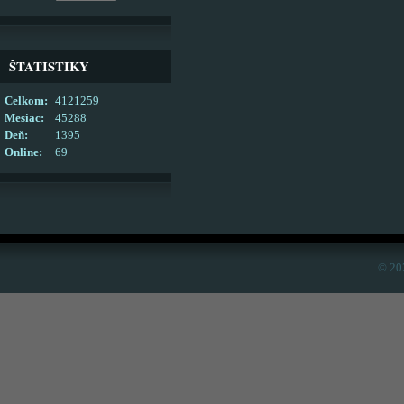
ŠTATISTIKY
Celkom:
4121259
Mesiac:
45288
Deň:
1395
Online:
69
© 20