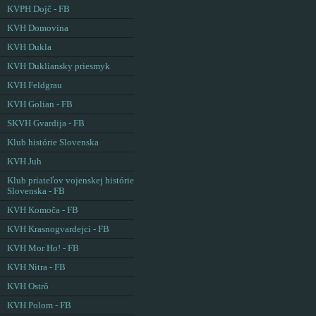
KVPH Dojč - FB
KVH Domovina
KVH Dukla
KVH Dukliansky priesmyk
KVH Feldgrau
KVH Golian - FB
SKVH Gvardija - FB
Klub histórie Slovenska
KVH Juh
Klub priateľov vojenskej histórie
Slovenska - FB
KVH Komoča - FB
KVH Krasnogvardejci - FB
KVH Mor Ho! - FB
KVH Nitra - FB
KVH Ostrô
KVH Polom - FB