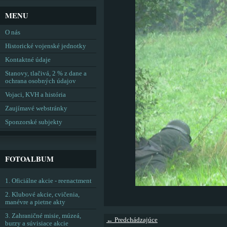
MENU
O nás
Historické vojenské jednotky
Kontaktné údaje
Stanovy, tlačivá, 2 % z dane a
ochrana osobných údajov
Vojaci, KVH a história
Zaujímavé webstránky
Sponzorské subjekty
FOTOALBUM
1. Oficiálne akcie - reenactment
2. Klubové akcie, cvičenia,
manévre a pietne akty
3. Zahraničné misie, múzeá,
← Predchádzajúce
burzy a súvisiace akcie