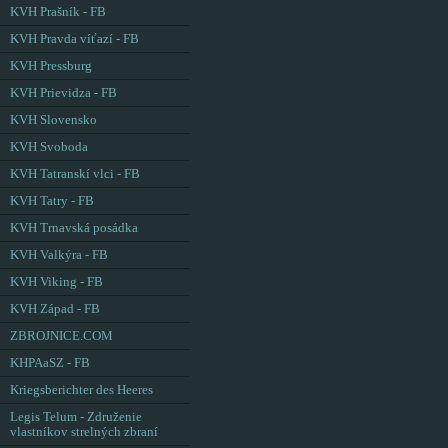
KVH Prašník - FB
KVH Pravda víťazí - FB
KVH Pressburg
KVH Prievidza - FB
KVH Slovensko
KVH Svoboda
KVH Tatranskí vlci - FB
KVH Tatry - FB
KVH Trnavská posádka
KVH Valkýra - FB
KVH Viking - FB
KVH Západ - FB
ZBROJNICE.COM
KHPAaSZ - FB
Kriegsberichter des Heeres
Legis Telum - Združenie
vlastníkov strelných zbraní