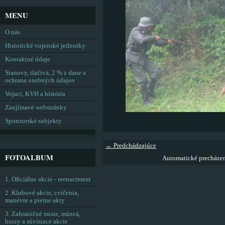
MENU
O nás
Historické vojenské jednotky
Kontaktné údaje
Stanovy, tlačivá, 2 % z dane a
ochrana osobných údajov
Vojaci, KVH a história
Zaujímavé webstránky
Sponzorské subjekty
← Predchádzajúce
FOTOALBUM
Automatické precháze
1. Oficiálne akcie - reenactment
2. Klubové akcie, cvičenia,
manévre a pietne akty
3. Zahraničné misie, múzeá,
burzy a súvisiace akcie