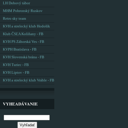
LH Dobový tábor
MHM Pohronský Ruskov
Retro sky team
KVH a strelecký klub Hodošík
Klub ČSĽA Kolíňany - FB
KVH PS Záhorská Ves - FB
KVPH Bratislava - FB
KVH Slovenská brána - FB
KVH Turiec - FB
KVH Liptov - FB
KVH a strelecký klub Vráble - FB
VYHĽADÁVANIE