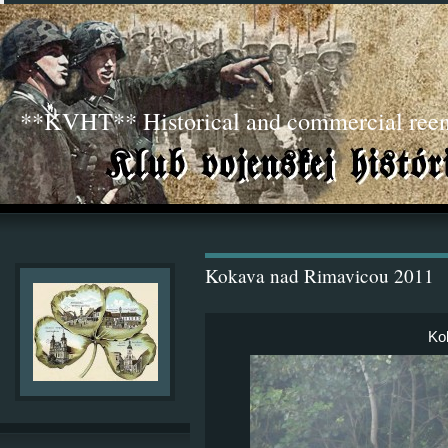
**KVHT** Historical and commercial ree
Kokava nad Rimavicou 2011
Ko