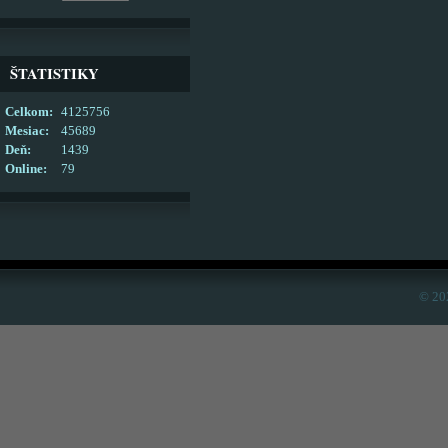
ŠTATISTIKY
Celkom:
4125756
Mesiac:
45689
Deň:
1439
Online:
79
© 20