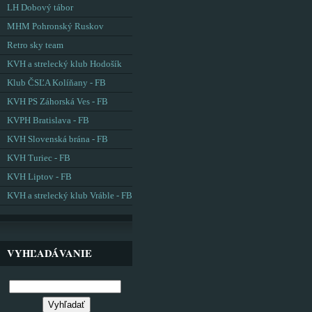
LH Dobový tábor
MHM Pohronský Ruskov
Retro sky team
KVH a strelecký klub Hodošík
Klub ČSĽA Kolíňany - FB
KVH PS Záhorská Ves - FB
KVPH Bratislava - FB
KVH Slovenská brána - FB
KVH Turiec - FB
KVH Liptov - FB
KVH a strelecký klub Vráble - FB
VYHĽADÁVANIE