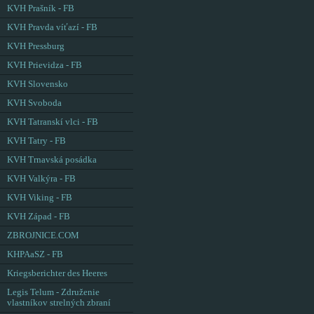
KVH Prašník - FB
KVH Pravda víťazí - FB
KVH Pressburg
KVH Prievidza - FB
KVH Slovensko
KVH Svoboda
KVH Tatranskí vlci - FB
KVH Tatry - FB
KVH Trnavská posádka
KVH Valkýra - FB
KVH Viking - FB
KVH Západ - FB
ZBROJNICE.COM
KHPAaSZ - FB
Kriegsberichter des Heeres
Legis Telum - Združenie
vlastníkov strelných zbraní