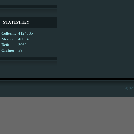
ŠTATISTIKY
Celkom:
4124585
Mesiac:
46094
Deň:
2060
Online:
58
© 20