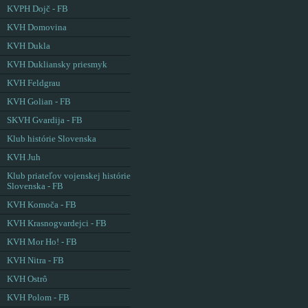
KVPH Dojč - FB
KVH Domovina
KVH Dukla
KVH Dukliansky priesmyk
KVH Feldgrau
KVH Golian - FB
SKVH Gvardija - FB
Klub histórie Slovenska
KVH Juh
Klub priateľov vojenskej histórie
Slovenska - FB
KVH Komoča - FB
KVH Krasnogvardejci - FB
KVH Mor Ho! - FB
KVH Nitra - FB
KVH Ostrô
KVH Polom - FB