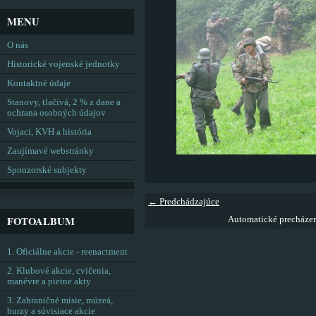
MENU
O nás
Historické vojenské jednotky
Kontaktné údaje
Stanovy, tlačivá, 2 % z dane a
ochrana osobných údajov
Vojaci, KVH a história
Zaujímavé webstránky
Sponzorské subjekty
← Predchádzajúce
FOTOALBUM
Automatické precháze
1. Oficiálne akcie - reenactment
2. Klubové akcie, cvičenia,
manévre a pietne akty
3. Zahraničné misie, múzeá,
burzy a súvisiace akcie