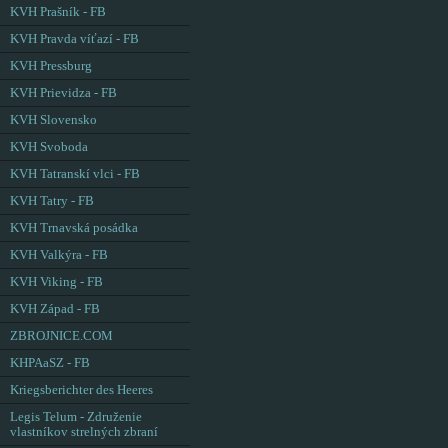
KVH Prašník - FB
KVH Pravda víťazí - FB
KVH Pressburg
KVH Prievidza - FB
KVH Slovensko
KVH Svoboda
KVH Tatranskí vlci - FB
KVH Tatry - FB
KVH Trnavská posádka
KVH Valkýra - FB
KVH Viking - FB
KVH Západ - FB
ZBROJNICE.COM
KHPAaSZ - FB
Kriegsberichter des Heeres
Legis Telum - Združenie
vlastníkov strelných zbraní