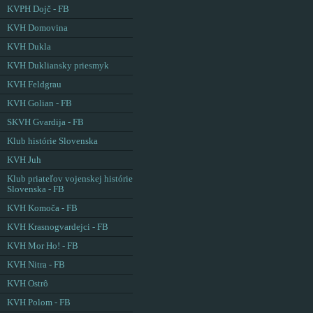
KVPH Dojč - FB
KVH Domovina
KVH Dukla
KVH Dukliansky priesmyk
KVH Feldgrau
KVH Golian - FB
SKVH Gvardija - FB
Klub histórie Slovenska
KVH Juh
Klub priateľov vojenskej histórie
Slovenska - FB
KVH Komoča - FB
KVH Krasnogvardejci - FB
KVH Mor Ho! - FB
KVH Nitra - FB
KVH Ostrô
KVH Polom - FB