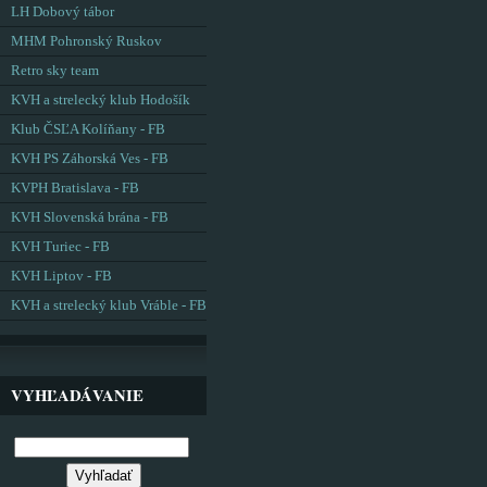
LH Dobový tábor
MHM Pohronský Ruskov
Retro sky team
KVH a strelecký klub Hodošík
Klub ČSĽA Kolíňany - FB
KVH PS Záhorská Ves - FB
KVPH Bratislava - FB
KVH Slovenská brána - FB
KVH Turiec - FB
KVH Liptov - FB
KVH a strelecký klub Vráble - FB
VYHĽADÁVANIE