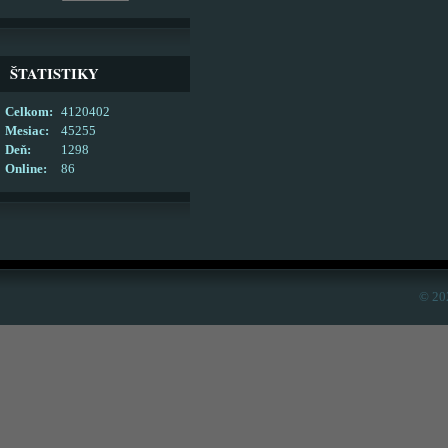
ŠTATISTIKY
Celkom:
4120402
Mesiac:
45255
Deň:
1298
Online:
86
© 20