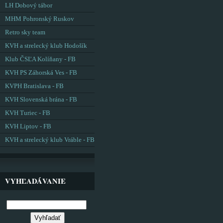
LH Dobový tábor
MHM Pohronský Ruskov
Retro sky team
KVH a strelecký klub Hodošík
Klub ČSĽA Kolíňany - FB
KVH PS Záhorská Ves - FB
KVPH Bratislava - FB
KVH Slovenská brána - FB
KVH Turiec - FB
KVH Liptov - FB
KVH a strelecký klub Vráble - FB
VYHĽADÁVANIE