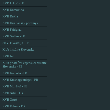
KVPH Dojč - FB
KVH Domovina
KVH Dukla
KVH Dukliansky priesmyk
KVH Feldgrau
KVH Golian - FB
SKVH Gvardija - FB
Klub histórie Slovenska
KVH Juh
Klub priateľov vojenskej histórie
Slovenska - FB
KVH Komoča - FB
KVH Krasnogvardejci - FB
KVH Mor Ho! - FB
KVH Nitra - FB
KVH Ostrô
KVH Polom - FB