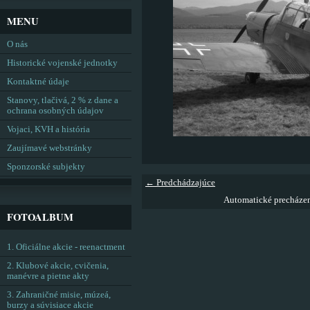
MENU
O nás
Historické vojenské jednotky
Kontaktné údaje
Stanovy, tlačivá, 2 % z dane a
ochrana osobných údajov
Vojaci, KVH a história
Zaujímavé webstránky
Sponzorské subjekty
← Predchádzajúce
Automatické precháze
FOTOALBUM
1. Oficiálne akcie - reenactment
2. Klubové akcie, cvičenia,
manévre a pietne akty
3. Zahraničné misie, múzeá,
burzy a súvisiace akcie