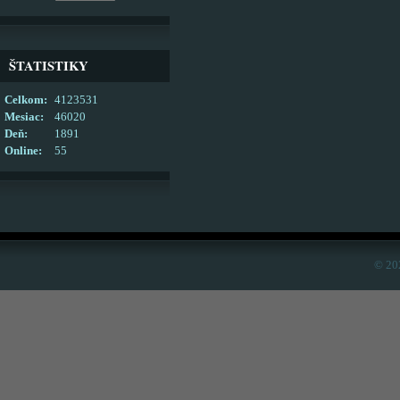
ŠTATISTIKY
Celkom:
4123531
Mesiac:
46020
Deň:
1891
Online:
55
© 20