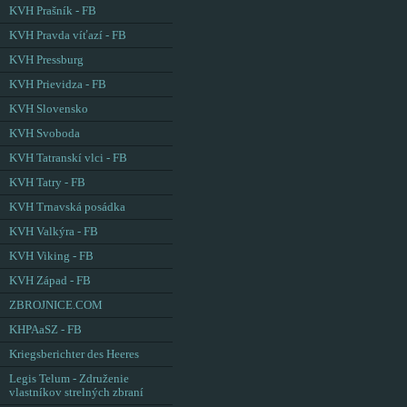
KVH Prašník - FB
KVH Pravda víťazí - FB
KVH Pressburg
KVH Prievidza - FB
KVH Slovensko
KVH Svoboda
KVH Tatranskí vlci - FB
KVH Tatry - FB
KVH Trnavská posádka
KVH Valkýra - FB
KVH Viking - FB
KVH Západ - FB
ZBROJNICE.COM
KHPAaSZ - FB
Kriegsberichter des Heeres
Legis Telum - Združenie
vlastníkov strelných zbraní