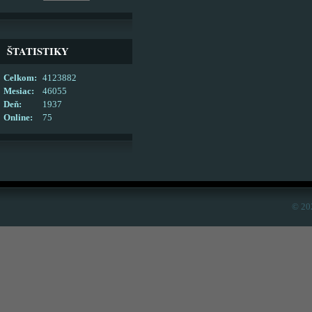
ŠTATISTIKY
Celkom:
4123882
Mesiac:
46055
Deň:
1937
Online:
75
© 20