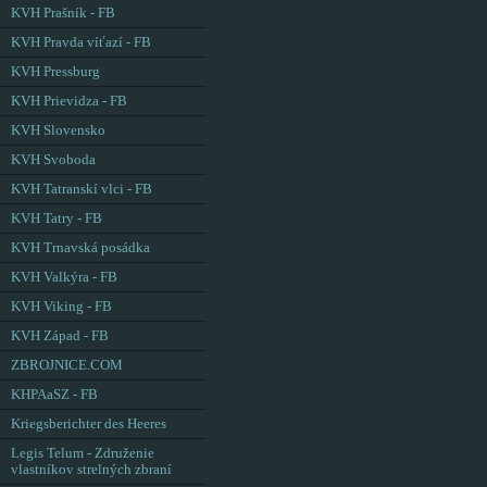
KVH Prašník - FB
KVH Pravda víťazí - FB
KVH Pressburg
KVH Prievidza - FB
KVH Slovensko
KVH Svoboda
KVH Tatranskí vlci - FB
KVH Tatry - FB
KVH Trnavská posádka
KVH Valkýra - FB
KVH Viking - FB
KVH Západ - FB
ZBROJNICE.COM
KHPAaSZ - FB
Kriegsberichter des Heeres
Legis Telum - Združenie
vlastníkov strelných zbraní