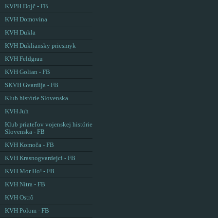
KVPH Dojč - FB
KVH Domovina
KVH Dukla
KVH Dukliansky priesmyk
KVH Feldgrau
KVH Golian - FB
SKVH Gvardija - FB
Klub histórie Slovenska
KVH Juh
Klub priateľov vojenskej histórie
Slovenska - FB
KVH Komoča - FB
KVH Krasnogvardejci - FB
KVH Mor Ho! - FB
KVH Nitra - FB
KVH Ostrô
KVH Polom - FB