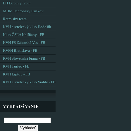
LH Dobový tábor
MHM Pohronský Ruskov
Retro sky team
KVH a strelecký klub Hodošík
Klub ČSĽA Kolíňany - FB
KVH PS Záhorská Ves - FB
KVPH Bratislava - FB
KVH Slovenská brána - FB
KVH Turiec - FB
KVH Liptov - FB
KVH a strelecký klub Vráble - FB
VYHĽADÁVANIE