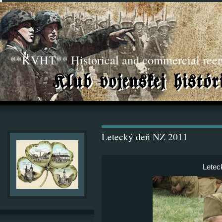
**KVHT** Historical and commercial ree
Letecký deň NZ 2011
Letec