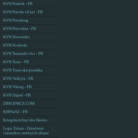
KVH Prašník - FB
KVH Pravda víťazí - FB
KVH Pressburg
KVH Prievidza - FB
KVH Slovensko
KVH Svoboda
KVH Tatranskí vlci - FB
KVH Tatry - FB
KVH Trnavská posádka
KVH Valkýra - FB
KVH Viking - FB
KVH Západ - FB
ZBROJNICE.COM
KHPAaSZ - FB
Kriegsberichter des Heeres
Legis Telum - Združenie
vlastníkov strelných zbraní