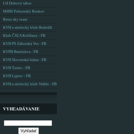
LH Dobový tábor
MHM Pohronský Ruskov
Retro sky team
KVH a strelecký klub Hodošík
Klub ČSĽA Kolíňany - FB
KVH PS Záhorská Ves - FB
KVPH Bratislava - FB
KVH Slovenská brána - FB
KVH Turiec - FB
KVH Liptov - FB
KVH a strelecký klub Vráble - FB
VYHĽADÁVANIE