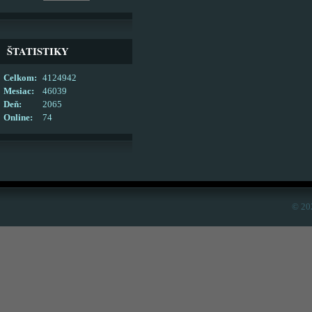
ŠTATISTIKY
Celkom:
4124942
Mesiac:
46039
Deň:
2065
Online:
74
© 20