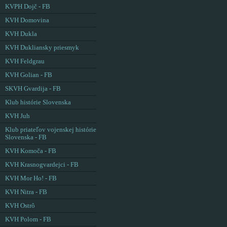
KVPH Dojč - FB
KVH Domovina
KVH Dukla
KVH Dukliansky priesmyk
KVH Feldgrau
KVH Golian - FB
SKVH Gvardija - FB
Klub histórie Slovenska
KVH Juh
Klub priateľov vojenskej histórie
Slovenska - FB
KVH Komoča - FB
KVH Krasnogvardejci - FB
KVH Mor Ho! - FB
KVH Nitra - FB
KVH Ostrô
KVH Polom - FB