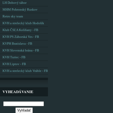
LH Dobový tábor
MHM Pohronský Ruskov
Retro sky team
KVH a strelecký klub Hodošík
Klub ČSĽA Kolíňany - FB
KVH PS Záhorská Ves - FB
KVPH Bratislava - FB
KVH Slovenská brána - FB
KVH Turiec - FB
KVH Liptov - FB
KVH a strelecký klub Vráble - FB
VYHĽADÁVANIE