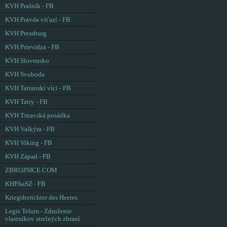
KVH Prašník - FB
KVH Pravda víťazí - FB
KVH Pressburg
KVH Prievidza - FB
KVH Slovensko
KVH Svoboda
KVH Tatranskí vlci - FB
KVH Tatry - FB
KVH Trnavská posádka
KVH Valkýra - FB
KVH Viking - FB
KVH Západ - FB
ZBROJNICE.COM
KHPAaSZ - FB
Kriegsberichter des Heeres
Legis Telum - Združenie
vlastníkov strelných zbraní