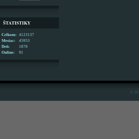
ŠTATISTIKY
Celkom:
4123137
Mesiac:
45953
Deň:
1878
Online:
91
© 20