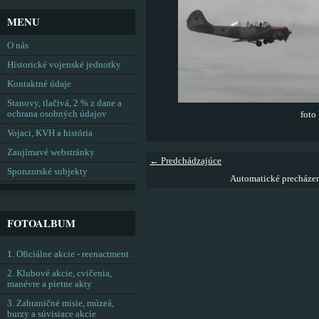
MENU
O nás
Historické vojenské jednotky
Kontaktné údaje
Stanovy, tlačivá, 2 % z dane a
ochrana osobných údajov
foto
Vojaci, KVH a história
Zaujímavé webstránky
← Predchádzajúce
Sponzorské subjekty
Automatické precháze
FOTOALBUM
1. Oficiálne akcie - reenactment
2. Klubové akcie, cvičenia,
manévre a pietne akty
3. Zahraničné misie, múzeá,
burzy a súvisiace akcie