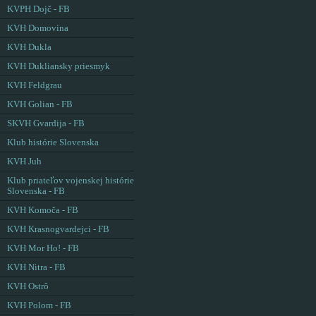
KVPH Dojč - FB
KVH Domovina
KVH Dukla
KVH Dukliansky priesmyk
KVH Feldgrau
KVH Golian - FB
SKVH Gvardija - FB
Klub histórie Slovenska
KVH Juh
Klub priateľov vojenskej histórie
Slovenska - FB
KVH Komoča - FB
KVH Krasnogvardejci - FB
KVH Mor Ho! - FB
KVH Nitra - FB
KVH Ostrô
KVH Polom - FB