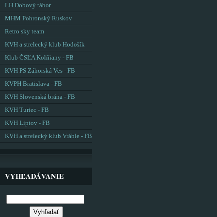
LH Dobový tábor
MHM Pohronský Ruskov
Retro sky team
KVH a strelecký klub Hodošík
Klub ČSĽA Kolíňany - FB
KVH PS Záhorská Ves - FB
KVPH Bratislava - FB
KVH Slovenská brána - FB
KVH Turiec - FB
KVH Liptov - FB
KVH a strelecký klub Vráble - FB
VYHĽADÁVANIE