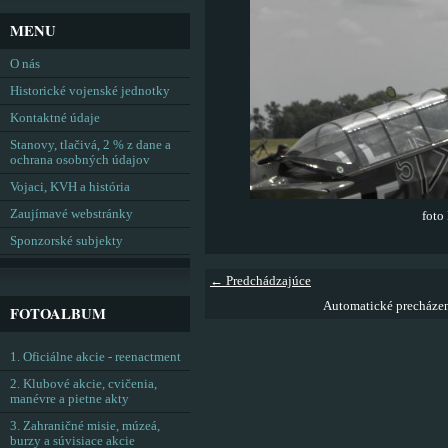
MENU
O nás
Historické vojenské jednotky
Kontaktné údaje
Stanovy, tlačivá, 2 % z dane a
ochrana osobných údajov
Vojaci, KVH a história
Zaujímavé webstránky
foto
Sponzorské subjekty
← Predchádzajúce
Automatické precháze
FOTOALBUM
1. Oficiálne akcie - reenactment
2. Klubové akcie, cvičenia,
manévre a pietne akty
3. Zahraničné misie, múzeá,
burzy a súvisiace akcie