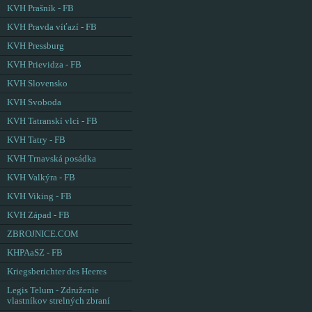
KVH Prašník - FB
KVH Pravda víťazí - FB
KVH Pressburg
KVH Prievidza - FB
KVH Slovensko
KVH Svoboda
KVH Tatranskí vlci - FB
KVH Tatry - FB
KVH Trnavská posádka
KVH Valkýra - FB
KVH Viking - FB
KVH Západ - FB
ZBROJNICE.COM
KHPAaSZ - FB
Kriegsberichter des Heeres
Legis Telum - Združenie
vlastníkov strelných zbraní