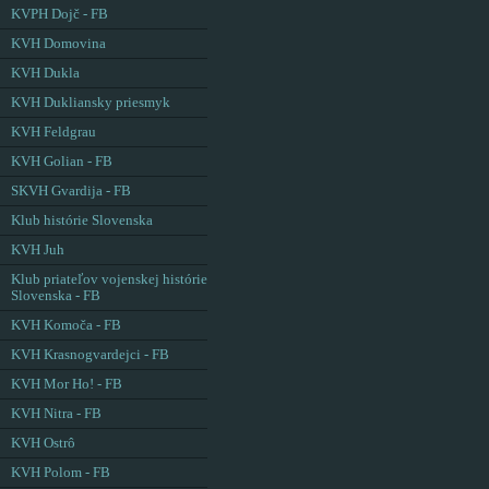
KVPH Dojč - FB
KVH Domovina
KVH Dukla
KVH Dukliansky priesmyk
KVH Feldgrau
KVH Golian - FB
SKVH Gvardija - FB
Klub histórie Slovenska
KVH Juh
Klub priateľov vojenskej histórie
Slovenska - FB
KVH Komoča - FB
KVH Krasnogvardejci - FB
KVH Mor Ho! - FB
KVH Nitra - FB
KVH Ostrô
KVH Polom - FB