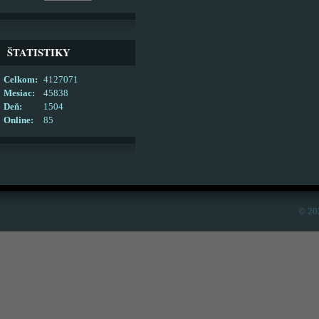
ŠTATISTIKY
Celkom:
4127071
Mesiac:
45838
Deň:
1504
Online:
85
© 20