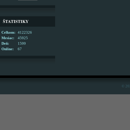
ŠTATISTIKY
Celkom:
4122326
Mesiac:
45925
Deň:
1599
Online:
67
© 20