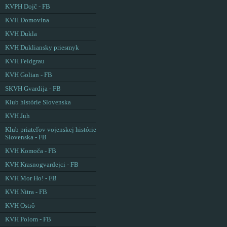
KVPH Dojč - FB
KVH Domovina
KVH Dukla
KVH Dukliansky priesmyk
KVH Feldgrau
KVH Golian - FB
SKVH Gvardija - FB
Klub histórie Slovenska
KVH Juh
Klub priateľov vojenskej histórie
Slovenska - FB
KVH Komoča - FB
KVH Krasnogvardejci - FB
KVH Mor Ho! - FB
KVH Nitra - FB
KVH Ostrô
KVH Polom - FB