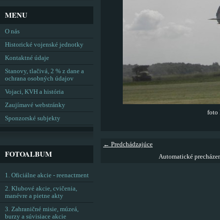
MENU
O nás
Historické vojenské jednotky
Kontaktné údaje
Stanovy, tlačivá, 2 % z dane a
ochrana osobných údajov
Vojaci, KVH a história
Zaujímavé webstránky
foto
Sponzorské subjekty
← Predchádzajúce
FOTOALBUM
Automatické precháze
1. Oficiálne akcie - reenactment
2. Klubové akcie, cvičenia,
manévre a pietne akty
3. Zahraničné misie, múzeá,
burzy a súvisiace akcie