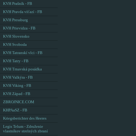
KVH Prašník - FB
KVH Pravda víťazí - FB
KVH Pressburg
KVH Prievidza - FB
KVH Slovensko
KVH Svoboda
KVH Tatranskí vlci - FB
KVH Tatry - FB
KVH Trnavská posádka
KVH Valkýra - FB
KVH Viking - FB
KVH Západ - FB
ZBROJNICE.COM
KHPAaSZ - FB
Kriegsberichter des Heeres
Legis Telum - Združenie
vlastníkov strelných zbraní