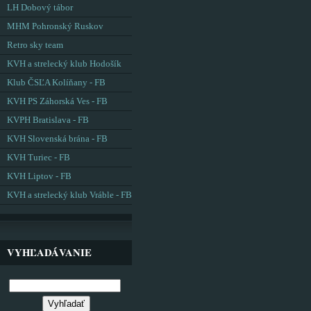
LH Dobový tábor
MHM Pohronský Ruskov
Retro sky team
KVH a strelecký klub Hodošík
Klub ČSĽA Kolíňany - FB
KVH PS Záhorská Ves - FB
KVPH Bratislava - FB
KVH Slovenská brána - FB
KVH Turiec - FB
KVH Liptov - FB
KVH a strelecký klub Vráble - FB
VYHĽADÁVANIE