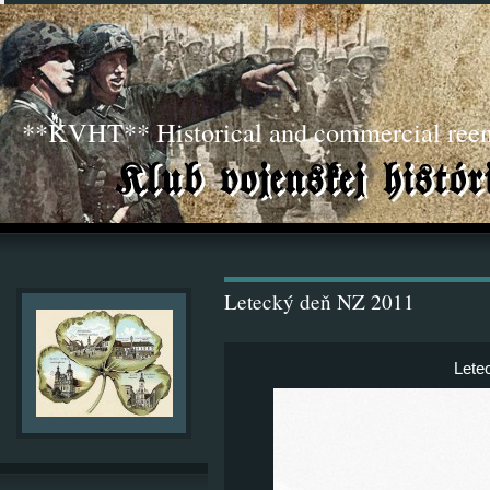
**KVHT** Historical and commercial ree
Letecký deň NZ 2011
Lete