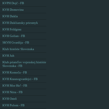
KVPH Dojč - FB
KVH Domovina
KVH Dukla
KVH Dukliansky priesmyk
KVH Feldgrau
KVH Golian - FB
SKVH Gvardija - FB
Klub histórie Slovenska
KVH Juh
Klub priateľov vojenskej histórie
Slovenska - FB
KVH Komoča - FB
KVH Krasnogvardejci - FB
KVH Mor Ho! - FB
KVH Nitra - FB
KVH Ostrô
KVH Polom - FB