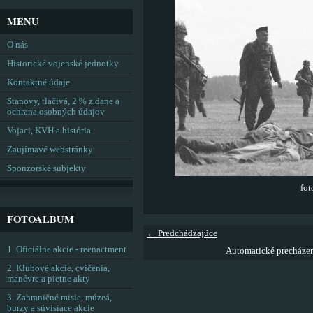
MENU
O nás
Historické vojenské jednotky
Kontaktné údaje
Stanovy, tlačivá, 2 % z dane a
ochrana osobných údajov
Vojaci, KVH a história
Zaujímavé webstránky
Sponzorské subjekty
fo
FOTOALBUM
← Predchádzajúce
1. Oficiálne akcie - reenactment
Automatické precháze
2. Klubové akcie, cvičenia,
manévre a pietne akty
3. Zahraničné misie, múzeá,
burzy a súvisiace akcie