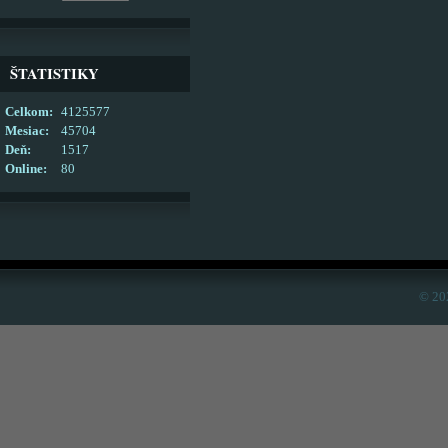
ŠTATISTIKY
Celkom:
4125577
Mesiac:
45704
Deň:
1517
Online:
80
© 20