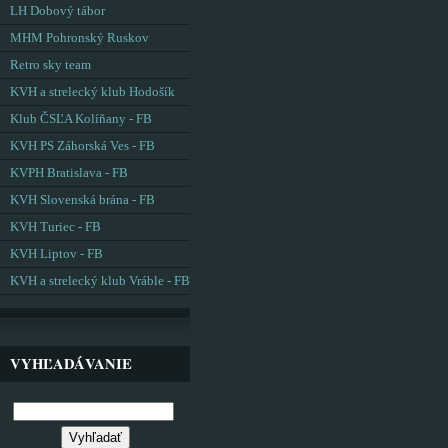
LH Dobový tábor
MHM Pohronský Ruskov
Retro sky team
KVH a strelecký klub Hodošík
Klub ČSĽA Kolíňany - FB
KVH PS Záhorská Ves - FB
KVPH Bratislava - FB
KVH Slovenská brána - FB
KVH Turiec - FB
KVH Liptov - FB
KVH a strelecký klub Vráble - FB
VYHĽADÁVANIE