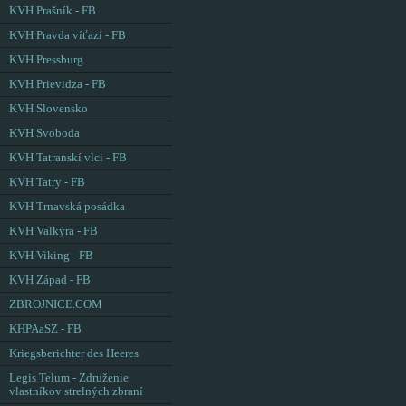
KVH Prašník - FB
KVH Pravda víťazí - FB
KVH Pressburg
KVH Prievidza - FB
KVH Slovensko
KVH Svoboda
KVH Tatranskí vlci - FB
KVH Tatry - FB
KVH Trnavská posádka
KVH Valkýra - FB
KVH Viking - FB
KVH Západ - FB
ZBROJNICE.COM
KHPAaSZ - FB
Kriegsberichter des Heeres
Legis Telum - Združenie
vlastníkov strelných zbraní