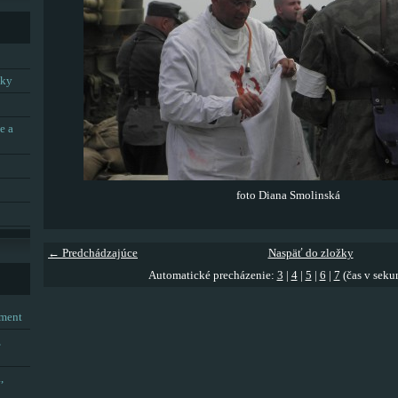
tky
e a
foto Diana Smolinská
← Predchádzajúce
Naspäť do zložky
Automatické precházenie:
3
|
4
|
5
|
6
|
7
(čas v seku
tment
,
,