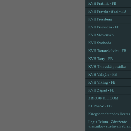
KVH Prašník - FB
KVH Pravda víťazí - FB
KVH Pressburg
KVH Prievidza - FB
KVH Slovensko
KVH Svoboda
KVH Tatranskí vlci - FB
KVH Tatry - FB
KVH Trnavská posádka
KVH Valkýra - FB
KVH Viking - FB
KVH Západ - FB
ZBROJNICE.COM
KHPAaSZ - FB
Kriegsberichter des Heeres
Legis Telum - Združenie
vlastníkov strelných zbran