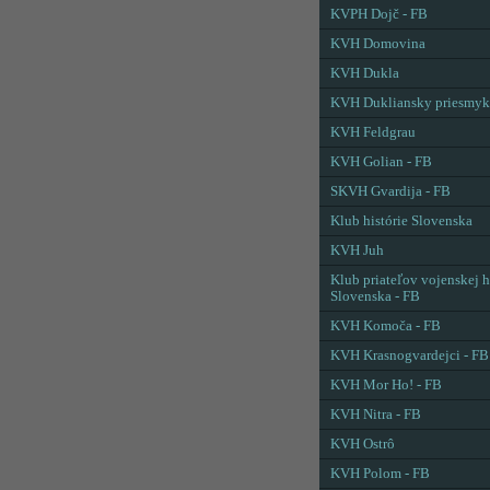
KVPH Dojč - FB
KVH Domovina
KVH Dukla
KVH Dukliansky priesmyk
KVH Feldgrau
KVH Golian - FB
SKVH Gvardija - FB
Klub histórie Slovenska
KVH Juh
Klub priateľov vojenskej h
Slovenska - FB
KVH Komoča - FB
KVH Krasnogvardejci - FB
KVH Mor Ho! - FB
KVH Nitra - FB
KVH Ostrô
KVH Polom - FB