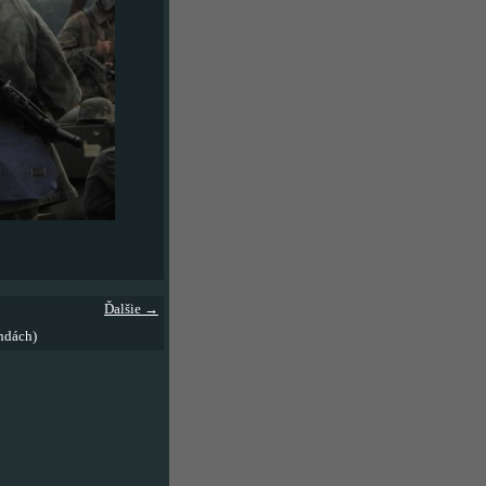
Ďalšie →
ndách)