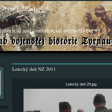
torical and commercial reenactment **
Letecký deň NZ 2011
Letecký deň 29.jpg