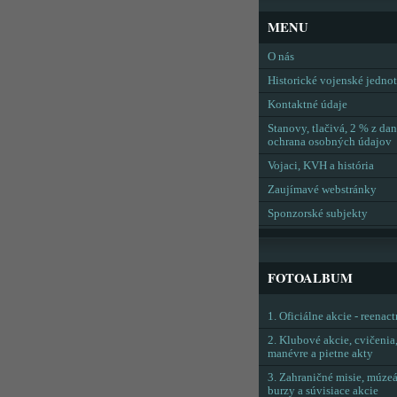
MENU
O nás
Historické vojenské jedno
Kontaktné údaje
Stanovy, tlačivá, 2 % z dan
ochrana osobných údajov
Vojaci, KVH a história
Zaujímavé webstránky
Sponzorské subjekty
FOTOALBUM
1. Oficiálne akcie - reenac
2. Klubové akcie, cvičenia
manévre a pietne akty
3. Zahraničné misie, múzeá
burzy a súvisiace akcie