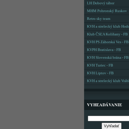
LH Dobový tábor
MHM Pohronský Ruskov
Retro sky team
KVH a strelecký klub Hod
Klub ČSĽA Kolíňany - FB
KVH PS Záhorská Ves - FB
KVPH Bratislava - FB
KVH Slovenská brána - FB
KVH Turiec - FB
KVH Liptov - FB
KVH a strelecký klub Vráb
VYHĽADÁVANIE