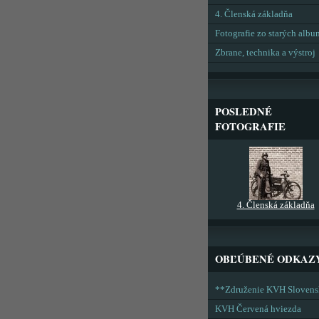
4. Členská základňa
Fotografie zo starých alb
Zbrane, technika a výstroj
POSLEDNÉ
FOTOGRAFIE
4. Členská základňa
OBĽÚBENÉ ODKAZ
**Združenie KVH Sloven
KVH Červená hviezda