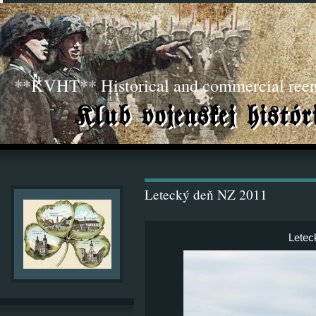
**KVHT** Historical and commercial ree
Letecký deň NZ 2011
Letec