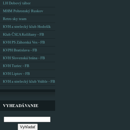
LH Dobový tábor
MHM Pohronský Ruskov
Retro sky team
KVH a strelecký klub Hodošík
Klub ČSĽA Kolíňany - FB
KVH PS Záhorská Ves - FB
KVPH Bratislava - FB
KVH Slovenská brána - FB
KVH Turiec - FB
KVH Liptov - FB
KVH a strelecký klub Vráble - FB
VYHĽADÁVANIE