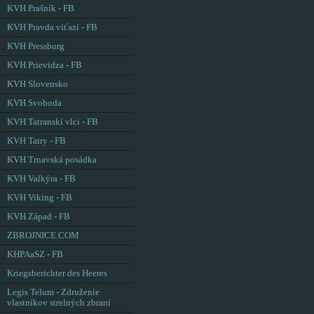
KVH Prašník - FB
KVH Pravda víťazí - FB
KVH Pressburg
KVH Prievidza - FB
KVH Slovensko
KVH Svoboda
KVH Tatranskí vlci - FB
KVH Tatry - FB
KVH Trnavská posádka
KVH Valkýra - FB
KVH Viking - FB
KVH Západ - FB
ZBROJNICE.COM
KHPAaSZ - FB
Kriegsberichter des Heeres
Legis Telum - Združenie
vlastníkov strelných zbraní