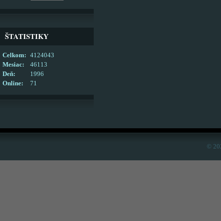
ŠTATISTIKY
Celkom:
4124043
Mesiac:
46113
Deň:
1996
Online:
71
© 20