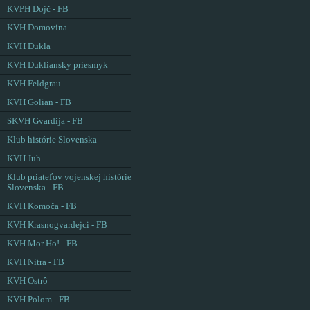
KVPH Dojč - FB
KVH Domovina
KVH Dukla
KVH Dukliansky priesmyk
KVH Feldgrau
KVH Golian - FB
SKVH Gvardija - FB
Klub histórie Slovenska
KVH Juh
Klub priateľov vojenskej histórie
Slovenska - FB
KVH Komoča - FB
KVH Krasnogvardejci - FB
KVH Mor Ho! - FB
KVH Nitra - FB
KVH Ostrô
KVH Polom - FB