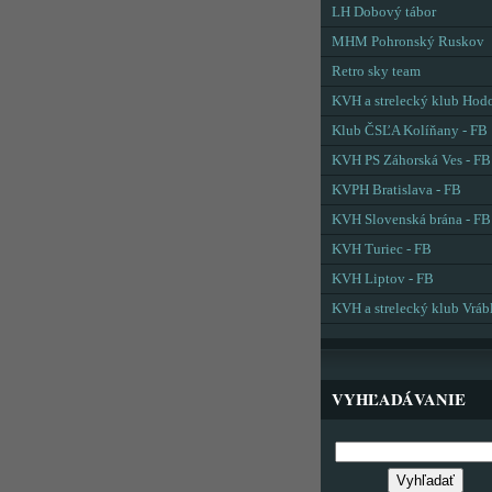
LH Dobový tábor
MHM Pohronský Ruskov
Retro sky team
KVH a strelecký klub Hod
Klub ČSĽA Kolíňany - FB
KVH PS Záhorská Ves - FB
KVPH Bratislava - FB
KVH Slovenská brána - FB
KVH Turiec - FB
KVH Liptov - FB
KVH a strelecký klub Vráb
VYHĽADÁVANIE