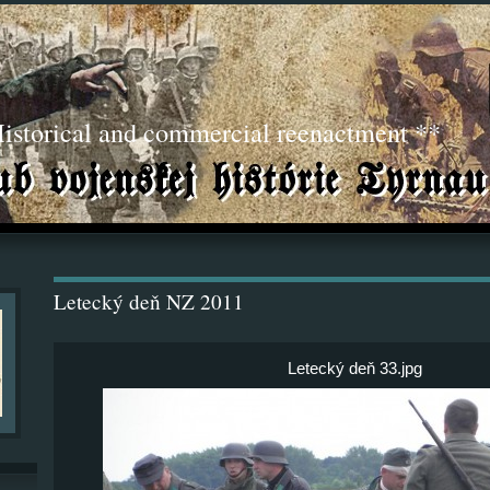
torical and commercial reenactment **
Letecký deň NZ 2011
Letecký deň 33.jpg