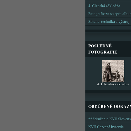
4. Členská základňa
Fotografie zo starých alb
Zbrane, technika a výstroj
POSLEDNÉ
FOTOGRAFIE
4. Členská základňa
OBĽÚBENÉ ODKAZ
**Združenie KVH Sloven
KVH Červená hviezda