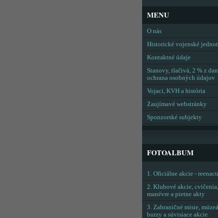
MENU
O nás
Historické vojenské jedno
Kontaktné údaje
Stanovy, tlačivá, 2 % z dan
ochrana osobných údajov
Vojaci, KVH a história
Zaujímavé webstránky
Sponzorské subjekty
FOTOALBUM
1. Oficiálne akcie - reenac
2. Klubové akcie, cvičenia
manévre a pietne akty
3. Zahraničné misie, múzeá
burzy a súvisiace akcie