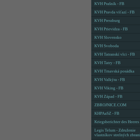
KVH Prašník - FB
KVH Pravda víťazí - FB
KVH Pressburg
KVH Prievidza - FB
KVH Slovensko
KVH Svoboda
KVH Tatranskí vlci - FB
KVH Tatry - FB
KVH Trnavská posádka
KVH Valkýra - FB
KVH Viking - FB
KVH Západ - FB
ZBROJNICE.COM
KHPAaSZ - FB
Kriegsberichter des Heeres
Legis Telum - Združenie
vlastníkov strelných zbran