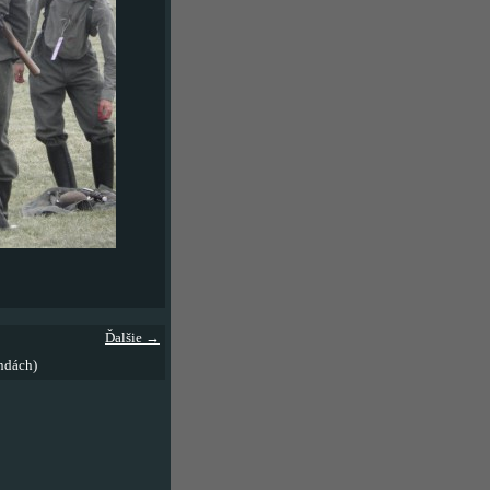
Ďalšie →
ndách)