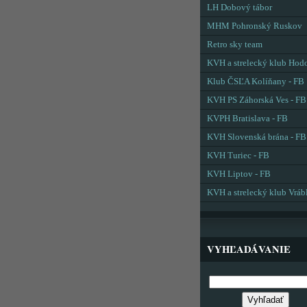
LH Dobový tábor
MHM Pohronský Ruskov
Retro sky team
KVH a strelecký klub Hod
Klub ČSĽA Kolíňany - FB
KVH PS Záhorská Ves - FB
KVPH Bratislava - FB
KVH Slovenská brána - FB
KVH Turiec - FB
KVH Liptov - FB
KVH a strelecký klub Vráb
VYHĽADÁVANIE