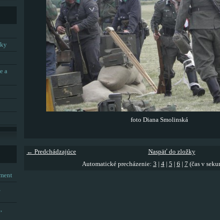
tky
e a
foto Diana Smolinská
← Predchádzajúce
Naspäť do zložky
Automatické precházenie:
3
|
4
|
5
|
6
|
7
(čas v seku
tment
,
,