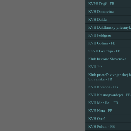
KVPH Dojč - FB
KVH Domovina
KVH Dukla
KVH Dukliansky priesmyk
KVH Feldgrau
KVH Golian - FB
SKVH Gvardija - FB
Klub histórie Slovenska
KVH Juh
Klub priateľov vojenskej h
Slovenska - FB
KVH Komoča - FB
KVH Krasnogvardejci - FB
KVH Mor Ho! - FB
KVH Nitra - FB
KVH Ostrô
KVH Polom - FB