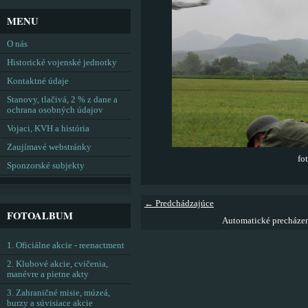
MENU
O nás
Historické vojenské jednotky
Kontaktné údaje
Stanovy, tlačivá, 2 % z dane a
ochrana osobných údajov
Vojaci, KVH a história
Zaujímavé webstránky
fo
Sponzorské subjekty
← Predchádzajúce
FOTOALBUM
Automatické precháze
1. Oficiálne akcie - reenactment
2. Klubové akcie, cvičenia,
manévre a pietne akty
3. Zahraničné misie, múzeá,
burzy a súvisiace akcie