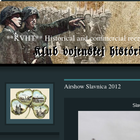
**KVHT** Historical and commercial ree
Airshow Slavnica 2012
Sla