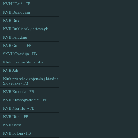
KVPH Dojč - FB
KVH Domovina
KVH Dukla
KVH Dukliansky priesmyk
KVH Feldgrau
KVH Golian - FB
SKVH Gvardija - FB
Klub histórie Slovenska
KVH Juh
Klub priateľov vojenskej histórie
Slovenska - FB
KVH Komoča - FB
KVH Krasnogvardejci - FB
KVH Mor Ho! - FB
KVH Nitra - FB
KVH Ostrô
KVH Polom - FB