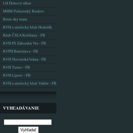
LH Dobový tábor
MHM Pohronský Ruskov
Retro sky team
KVH a strelecký klub Hodošík
Klub ČSĽA Kolíňany - FB
KVH PS Záhorská Ves - FB
KVPH Bratislava - FB
KVH Slovenská brána - FB
KVH Turiec - FB
KVH Liptov - FB
KVH a strelecký klub Vráble - FB
VYHĽADÁVANIE