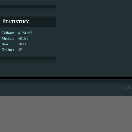
ŠTATISTIKY
Celkom:
4124165
Mesiac:
46161
Deň:
2033
Online:
42
© 20