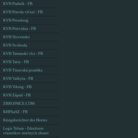
KVH Prašník - FB
KVH Pravda víťazí - FB
KVH Pressburg
KVH Prievidza - FB
KVH Slovensko
KVH Svoboda
KVH Tatranskí vlci - FB
KVH Tatry - FB
KVH Trnavská posádka
KVH Valkýra - FB
KVH Viking - FB
KVH Západ - FB
ZBROJNICE.COM
KHPAaSZ - FB
Kriegsberichter des Heeres
Legis Telum - Združenie
vlastníkov strelných zbraní