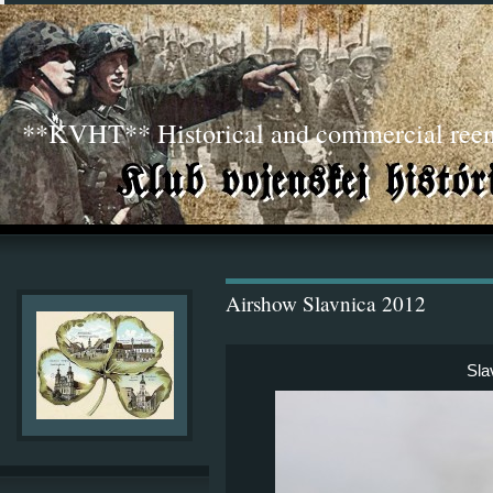
**KVHT** Historical and commercial ree
Airshow Slavnica 2012
Sla