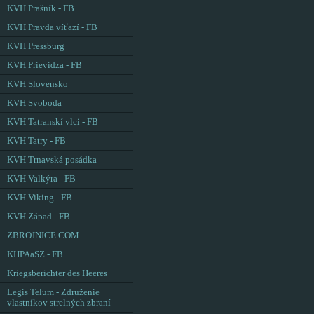
KVH Prašník - FB
KVH Pravda víťazí - FB
KVH Pressburg
KVH Prievidza - FB
KVH Slovensko
KVH Svoboda
KVH Tatranskí vlci - FB
KVH Tatry - FB
KVH Trnavská posádka
KVH Valkýra - FB
KVH Viking - FB
KVH Západ - FB
ZBROJNICE.COM
KHPAaSZ - FB
Kriegsberichter des Heeres
Legis Telum - Združenie
vlastníkov strelných zbraní