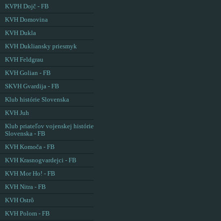
KVPH Dojč - FB
KVH Domovina
KVH Dukla
KVH Dukliansky priesmyk
KVH Feldgrau
KVH Golian - FB
SKVH Gvardija - FB
Klub histórie Slovenska
KVH Juh
Klub priateľov vojenskej histórie
Slovenska - FB
KVH Komoča - FB
KVH Krasnogvardejci - FB
KVH Mor Ho! - FB
KVH Nitra - FB
KVH Ostrô
KVH Polom - FB