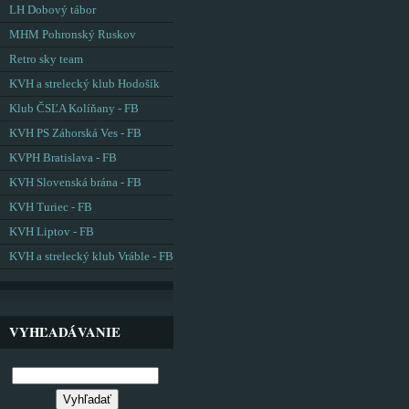
LH Dobový tábor
MHM Pohronský Ruskov
Retro sky team
KVH a strelecký klub Hodošík
Klub ČSĽA Kolíňany - FB
KVH PS Záhorská Ves - FB
KVPH Bratislava - FB
KVH Slovenská brána - FB
KVH Turiec - FB
KVH Liptov - FB
KVH a strelecký klub Vráble - FB
VYHĽADÁVANIE