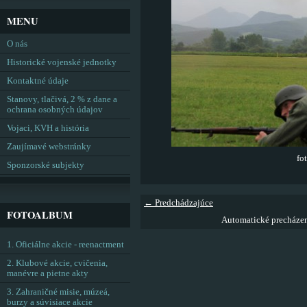
MENU
O nás
Historické vojenské jednotky
Kontaktné údaje
Stanovy, tlačivá, 2 % z dane a
ochrana osobných údajov
Vojaci, KVH a história
Zaujímavé webstránky
fo
Sponzorské subjekty
← Predchádzajúce
FOTOALBUM
Automatické precháze
1. Oficiálne akcie - reenactment
2. Klubové akcie, cvičenia,
manévre a pietne akty
3. Zahraničné misie, múzeá,
burzy a súvisiace akcie