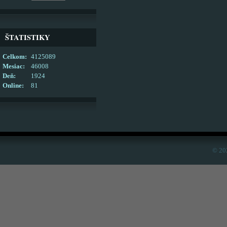
ŠTATISTIKY
Celkom:
4125089
Mesiac:
46008
Deň:
1924
Online:
81
© 20