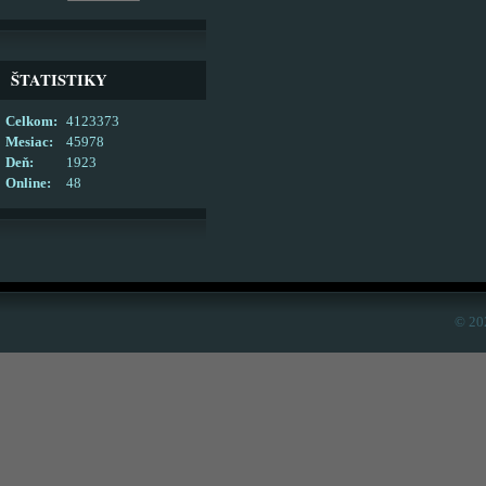
ŠTATISTIKY
Celkom:
4123373
Mesiac:
45978
Deň:
1923
Online:
48
© 20