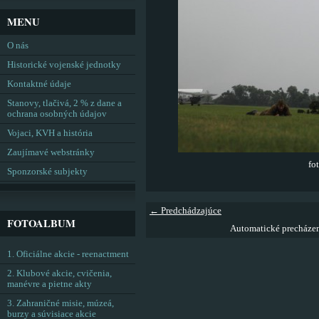
MENU
O nás
Historické vojenské jednotky
Kontaktné údaje
Stanovy, tlačivá, 2 % z dane a
ochrana osobných údajov
Vojaci, KVH a história
Zaujímavé webstránky
fo
Sponzorské subjekty
← Predchádzajúce
FOTOALBUM
Automatické precháze
1. Oficiálne akcie - reenactment
2. Klubové akcie, cvičenia,
manévre a pietne akty
3. Zahraničné misie, múzeá,
burzy a súvisiace akcie