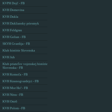
KVPH Dojč - FB
KVH Domovina
KVH Dukla
KVH Dukliansky priesmyk
KVH Feldgrau
KVH Golian - FB
SKVH Gvardija - FB
Klub histórie Slovenska
KVH Juh
Klub priateľov vojenskej histórie
Slovenska - FB
KVH Komoča - FB
KVH Krasnogvardejci - FB
KVH Mor Ho! - FB
KVH Nitra - FB
KVH Ostrô
KVH Polom - FB