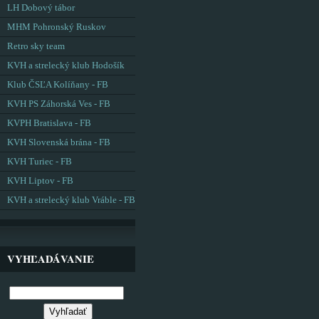
LH Dobový tábor
MHM Pohronský Ruskov
Retro sky team
KVH a strelecký klub Hodošík
Klub ČSĽA Kolíňany - FB
KVH PS Záhorská Ves - FB
KVPH Bratislava - FB
KVH Slovenská brána - FB
KVH Turiec - FB
KVH Liptov - FB
KVH a strelecký klub Vráble - FB
VYHĽADÁVANIE