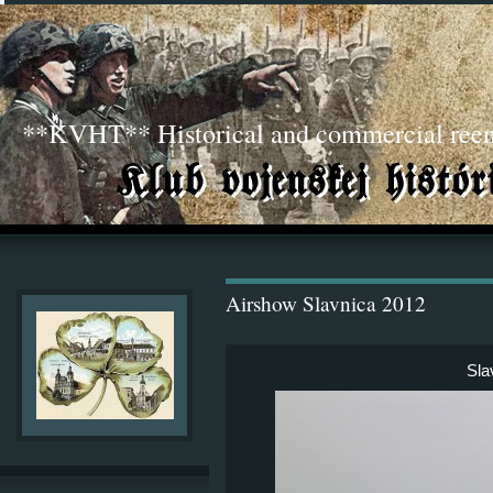
**KVHT** Historical and commercial ree
Airshow Slavnica 2012
Sla