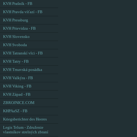
KVH Prašník - FB
KVH Pravda víťazí - FB
KVH Pressburg
KVH Prievidza - FB
KVH Slovensko
KVH Svoboda
KVH Tatranskí vlci - FB
KVH Tatry - FB
KVH Trnavská posádka
KVH Valkýra - FB
KVH Viking - FB
KVH Západ - FB
ZBROJNICE.COM
KHPAaSZ - FB
Kriegsberichter des Heeres
Legis Telum - Združenie
vlastníkov strelných zbraní