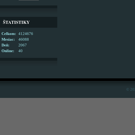
ŠTATISTIKY
Celkom:
4124676
Mesiac:
46088
Deň:
2067
Online:
40
© 20