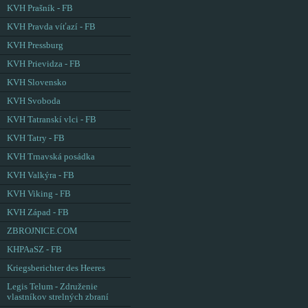
KVH Prašník - FB
KVH Pravda víťazí - FB
KVH Pressburg
KVH Prievidza - FB
KVH Slovensko
KVH Svoboda
KVH Tatranskí vlci - FB
KVH Tatry - FB
KVH Trnavská posádka
KVH Valkýra - FB
KVH Viking - FB
KVH Západ - FB
ZBROJNICE.COM
KHPAaSZ - FB
Kriegsberichter des Heeres
Legis Telum - Združenie
vlastníkov strelných zbraní