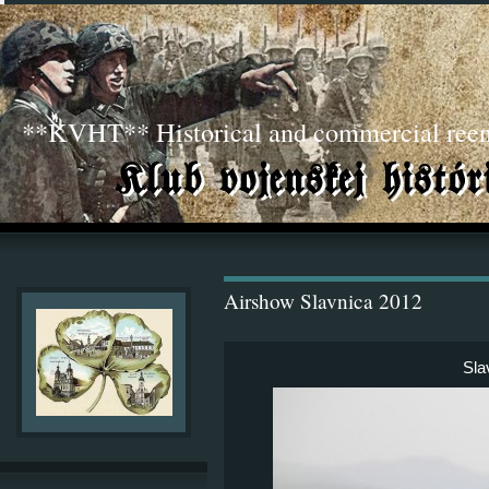
**KVHT** Historical and commercial ree
Airshow Slavnica 2012
Sla