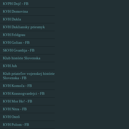
KVPH Dojč - FB
KVH Domovina
KVH Dukla
KVH Dukliansky priesmyk
KVH Feldgrau
KVH Golian - FB
SKVH Gvardija - FB
Klub histórie Slovenska
KVH Juh
Klub priateľov vojenskej histórie
Slovenska - FB
KVH Komoča - FB
KVH Krasnogvardejci - FB
KVH Mor Ho! - FB
KVH Nitra - FB
KVH Ostrô
KVH Polom - FB