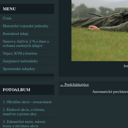
MENU
O nás
Historické vojenské jednotky
Kontaktné údaje
Stanovy, tlačivá, 2 % z dane a
ochrana osobných údajov
Vojaci, KVH a história
Zaujímavé webstránky
fo
Sponzorské subjekty
← Predchádzajúce
FOTOALBUM
Automatické precháze
1. Oficiálne akcie - reenactment
2. Klubové akcie, cvičenia,
manévre a pietne akty
3. Zahraničné misie, múzeá,
burzy a súvisiace akcie