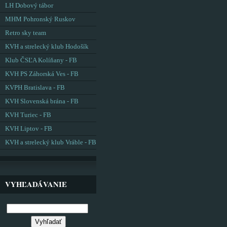
LH Dobový tábor
MHM Pohronský Ruskov
Retro sky team
KVH a strelecký klub Hodošík
Klub ČSĽA Kolíňany - FB
KVH PS Záhorská Ves - FB
KVPH Bratislava - FB
KVH Slovenská brána - FB
KVH Turiec - FB
KVH Liptov - FB
KVH a strelecký klub Vráble - FB
VYHĽADÁVANIE