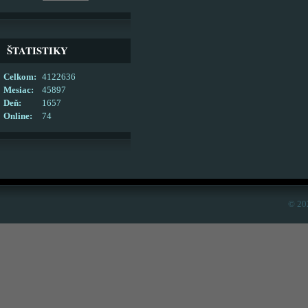
ŠTATISTIKY
Celkom:
4122636
Mesiac:
45897
Deň:
1657
Online:
74
© 20