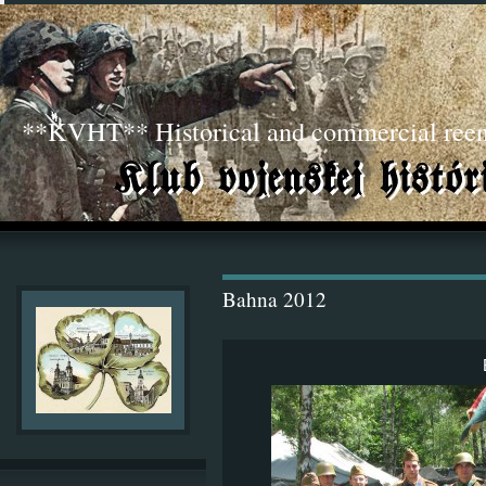
**KVHT** Historical and commercial ree
Bahna 2012