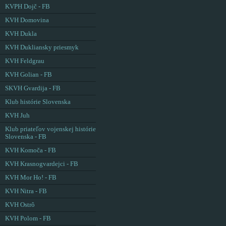
KVPH Dojč - FB
KVH Domovina
KVH Dukla
KVH Dukliansky priesmyk
KVH Feldgrau
KVH Golian - FB
SKVH Gvardija - FB
Klub histórie Slovenska
KVH Juh
Klub priateľov vojenskej histórie
Slovenska - FB
KVH Komoča - FB
KVH Krasnogvardejci - FB
KVH Mor Ho! - FB
KVH Nitra - FB
KVH Ostrô
KVH Polom - FB