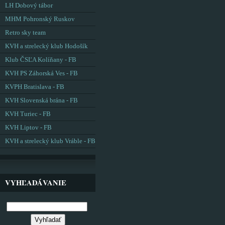
LH Dobový tábor
MHM Pohronský Ruskov
Retro sky team
KVH a strelecký klub Hodošík
Klub ČSĽA Kolíňany - FB
KVH PS Záhorská Ves - FB
KVPH Bratislava - FB
KVH Slovenská brána - FB
KVH Turiec - FB
KVH Liptov - FB
KVH a strelecký klub Vráble - FB
VYHĽADÁVANIE