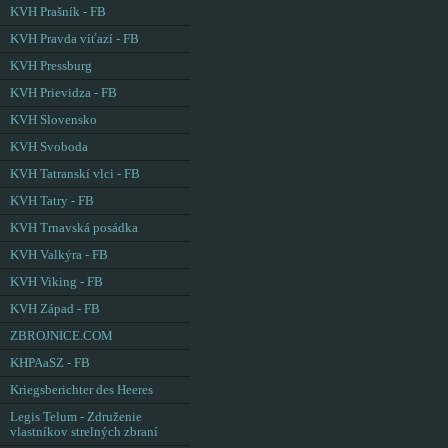
KVH Prašník - FB
KVH Pravda víťazí - FB
KVH Pressburg
KVH Prievidza - FB
KVH Slovensko
KVH Svoboda
KVH Tatranskí vlci - FB
KVH Tatry - FB
KVH Trnavská posádka
KVH Valkýra - FB
KVH Viking - FB
KVH Západ - FB
ZBROJNICE.COM
KHPAaSZ - FB
Kriegsberichter des Heeres
Legis Telum - Združenie
vlastníkov strelných zbraní