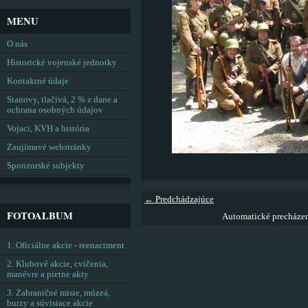
MENU
O nás
Historické vojenské jednotky
Kontaktné údaje
Stanovy, tlačivá, 2 % z dane a
ochrana osobných údajov
Vojaci, KVH a história
Zaujímavé webstránky
Sponzorské subjekty
← Predchádzajúce
FOTOALBUM
Automatické precháze
1. Oficiálne akcie - reenactment
2. Klubové akcie, cvičenia,
manévre a pietne akty
3. Zahraničné misie, múzeá,
burzy a súvisiace akcie