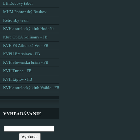
LH Dobový tábor
MHM Pohronský Ruskov
Retro sky team
KVH a strelecký klub Hodošík
Klub ČSĽA Kolíňany - FB
KVH PS Záhorská Ves - FB
KVPH Bratislava - FB
KVH Slovenská brána - FB
KVH Turiec - FB
KVH Liptov - FB
KVH a strelecký klub Vráble - FB
VYHĽADÁVANIE