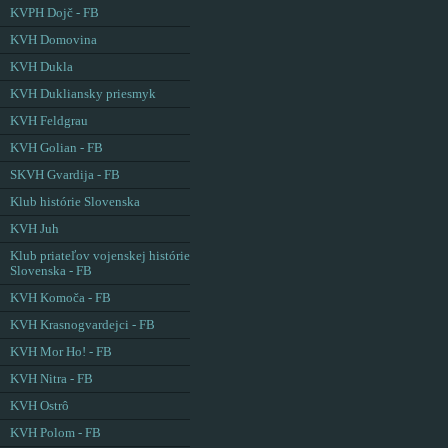
KVPH Dojč - FB
KVH Domovina
KVH Dukla
KVH Dukliansky priesmyk
KVH Feldgrau
KVH Golian - FB
SKVH Gvardija - FB
Klub histórie Slovenska
KVH Juh
Klub priateľov vojenskej histórie
Slovenska - FB
KVH Komoča - FB
KVH Krasnogvardejci - FB
KVH Mor Ho! - FB
KVH Nitra - FB
KVH Ostrô
KVH Polom - FB