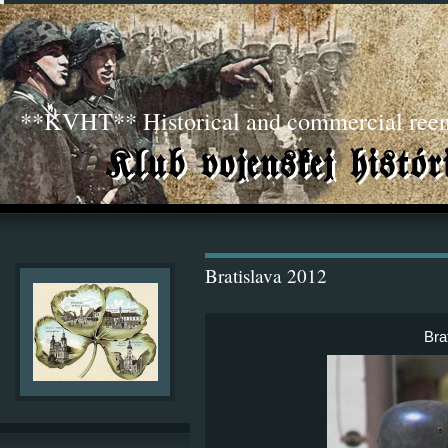
**KVHT** Historical and commercial ree
Bratislava 2012
Bra