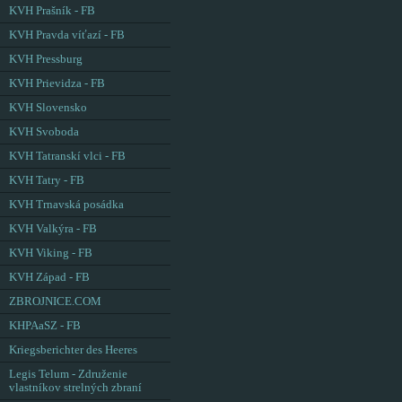
KVH Prašník - FB
KVH Pravda víťazí - FB
KVH Pressburg
KVH Prievidza - FB
KVH Slovensko
KVH Svoboda
KVH Tatranskí vlci - FB
KVH Tatry - FB
KVH Trnavská posádka
KVH Valkýra - FB
KVH Viking - FB
KVH Západ - FB
ZBROJNICE.COM
KHPAaSZ - FB
Kriegsberichter des Heeres
Legis Telum - Združenie
vlastníkov strelných zbraní