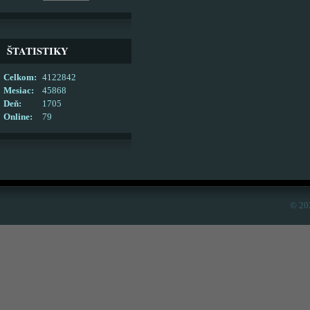
ŠTATISTIKY
Celkom:
4122842
Mesiac:
45868
Deň:
1705
Online:
79
© 20