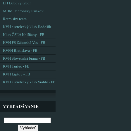
LH Dobový tábor
MHM Pohronský Ruskov
Retro sky team
KVH a strelecký klub Hodošík
Klub ČSĽA Kolíňany - FB
KVH PS Záhorská Ves - FB
KVPH Bratislava - FB
KVH Slovenská brána - FB
KVH Turiec - FB
KVH Liptov - FB
KVH a strelecký klub Vráble - FB
VYHĽADÁVANIE