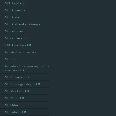
KVPH Dojč - FB
KVH Domovina
KVH Dukla
KVH Dukliansky priesmyk
KVH Feldgrau
KVH Golian - FB
SKVH Gvardija - FB
Klub histórie Slovenska
KVH Juh
Klub priateľov vojenskej histórie
Slovenska - FB
KVH Komoča - FB
KVH Krasnogvardejci - FB
KVH Mor Ho! - FB
KVH Nitra - FB
KVH Ostrô
KVH Polom - FB