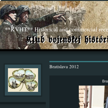
**KVHT** Historical and commercial ree
Bratislava 2012
Bra