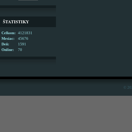
ŠTATISTIKY
Celkom:
4121831
Mesiac:
45676
Deň:
1591
Online:
70
© 20