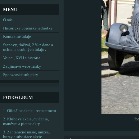
MENU
O nás
Historické vojenské jednotky
Kontaktné údaje
Stanovy, tlačivá, 2 % z dane a
ochrana osobných údajov
Vojaci, KVH a história
Zaujímavé webstránky
Sponzorské subjekty
FOTOALBUM
1. Oficiálne akcie - reenactment
2. Klubové akcie, cvičenia,
fo
manévre a pietne akty
3. Zahraničné misie, múzeá,
burzy a súvisiace akcie