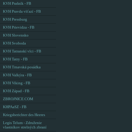
KVH Prašník - FB
KVH Pravda víťazí - FB
KVH Pressburg
KVH Prievidza - FB
KVH Slovensko
KVH Svoboda
KVH Tatranskí vlci - FB
KVH Tatry - FB
KVH Trnavská posádka
KVH Valkýra - FB
KVH Viking - FB
KVH Západ - FB
ZBROJNICE.COM
KHPAaSZ - FB
Kriegsberichter des Heeres
Legis Telum - Združenie
vlastníkov strelných zbraní