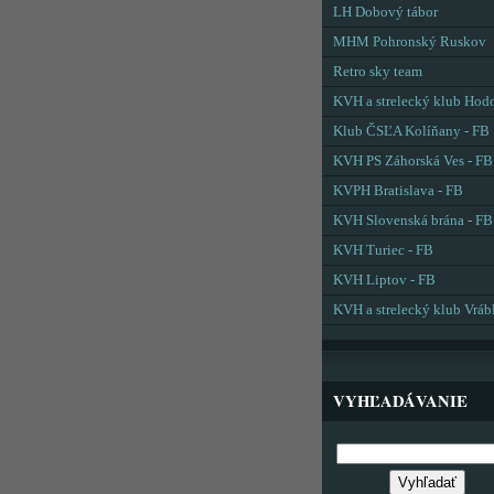
LH Dobový tábor
MHM Pohronský Ruskov
Retro sky team
KVH a strelecký klub Hod
Klub ČSĽA Kolíňany - FB
KVH PS Záhorská Ves - FB
KVPH Bratislava - FB
KVH Slovenská brána - FB
KVH Turiec - FB
KVH Liptov - FB
KVH a strelecký klub Vráb
VYHĽADÁVANIE