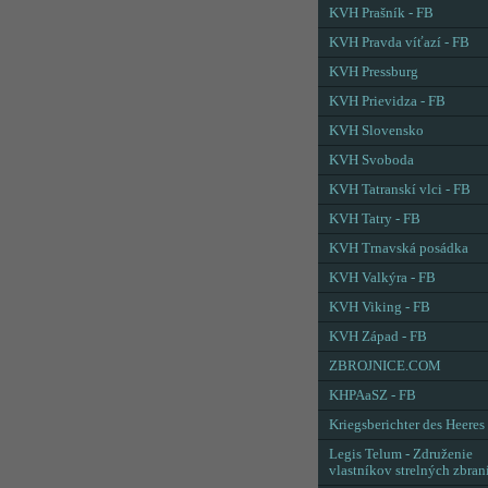
KVH Prašník - FB
KVH Pravda víťazí - FB
KVH Pressburg
KVH Prievidza - FB
KVH Slovensko
KVH Svoboda
KVH Tatranskí vlci - FB
KVH Tatry - FB
KVH Trnavská posádka
KVH Valkýra - FB
KVH Viking - FB
KVH Západ - FB
ZBROJNICE.COM
KHPAaSZ - FB
Kriegsberichter des Heeres
Legis Telum - Združenie
vlastníkov strelných zbran