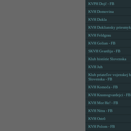
KVPH Dojč - FB
KVH Domovina
KVH Dukla
KVH Dukliansky priesmyk
KVH Feldgrau
KVH Golian - FB
SKVH Gvardija - FB
Klub histórie Slovenska
KVH Juh
Klub priateľov vojenskej h
Slovenska - FB
KVH Komoča - FB
KVH Krasnogvardejci - FB
KVH Mor Ho! - FB
KVH Nitra - FB
KVH Ostrô
KVH Polom - FB