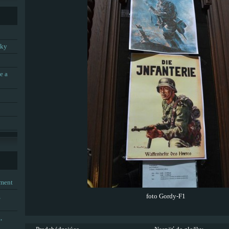
tky
e a
tment
,
foto Gordy-F1
,