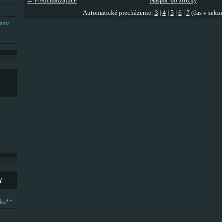
← Predchádzajúce
Naspäť do zložky
Automatické precházenie:
3
|
4
|
5
|
6
|
7
(čas v seku
umov
Y
ska**