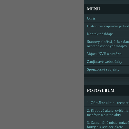
MENU
O nás
Historické vojenské jedno
Kontaktné údaje
Stanovy, tlačivá, 2 % z dan
ochrana osobných údajov
Vojaci, KVH a história
Zaujímavé webstránky
Sponzorské subjekty
FOTOALBUM
1. Oficiálne akcie - reenac
2. Klubové akcie, cvičenia
manévre a pietne akty
3. Zahraničné misie, múzeá
burzy a súvisiace akcie