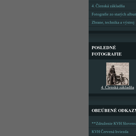
4. Členská základňa
Fotografie zo starých alb
Zbrane, technika a výstroj
POSLEDNÉ
FOTOGRAFIE
4. Členská základňa
OBĽÚBENÉ ODKAZ
**Združenie KVH Sloven
KVH Červená hviezda