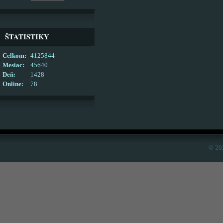
ŠTATISTIKY
Celkom:
4125844
Mesiac:
45640
Deň:
1428
Online:
78
© 20