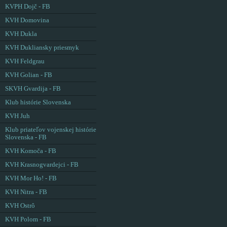
KVPH Dojč - FB
KVH Domovina
KVH Dukla
KVH Dukliansky priesmyk
KVH Feldgrau
KVH Golian - FB
SKVH Gvardija - FB
Klub histórie Slovenska
KVH Juh
Klub priateľov vojenskej histórie
Slovenska - FB
KVH Komoča - FB
KVH Krasnogvardejci - FB
KVH Mor Ho! - FB
KVH Nitra - FB
KVH Ostrô
KVH Polom - FB