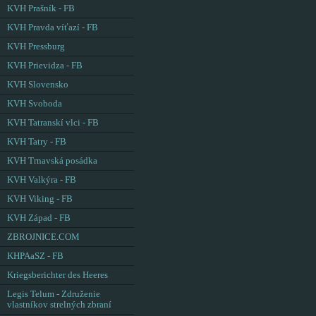
KVH Prašník - FB
KVH Pravda víťazí - FB
KVH Pressburg
KVH Prievidza - FB
KVH Slovensko
KVH Svoboda
KVH Tatranskí vlci - FB
KVH Tatry - FB
KVH Trnavská posádka
KVH Valkýra - FB
KVH Viking - FB
KVH Západ - FB
ZBROJNICE.COM
KHPAaSZ - FB
Kriegsberichter des Heeres
Legis Telum - Združenie
vlastníkov strelných zbraní