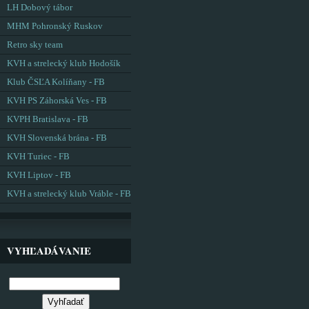
LH Dobový tábor
MHM Pohronský Ruskov
Retro sky team
KVH a strelecký klub Hodošík
Klub ČSĽA Kolíňany - FB
KVH PS Záhorská Ves - FB
KVPH Bratislava - FB
KVH Slovenská brána - FB
KVH Turiec - FB
KVH Liptov - FB
KVH a strelecký klub Vráble - FB
VYHĽADÁVANIE