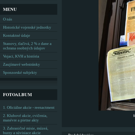
MENU
O nás
Historické vojenské jednotky
Kontaktné údaje
Stanovy, tlačivá, 2 % z dane a
ochrana osobných údajov
Vojaci, KVH a história
Zaujímavé webstránky
Sponzorské subjekty
FOTOALBUM
1. Oficiálne akcie - reenactment
2. Klubové akcie, cvičenia,
f
manévre a pietne akty
3. Zahraničné misie, múzeá,
burzy a súvisiace akcie