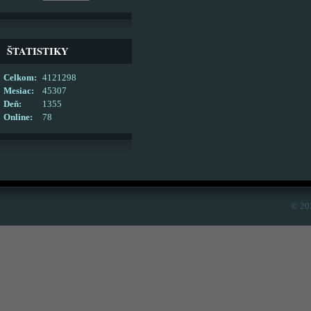
ŠTATISTIKY
Celkom:
4121298
Mesiac:
45307
Deň:
1355
Online:
78
© 20