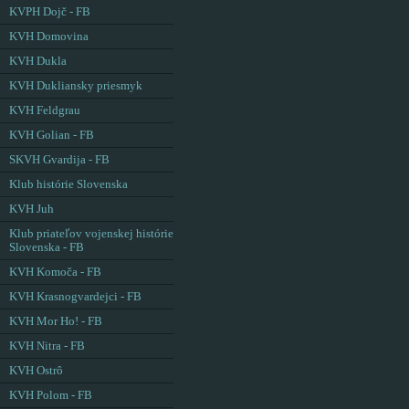
KVPH Dojč - FB
KVH Domovina
KVH Dukla
KVH Dukliansky priesmyk
KVH Feldgrau
KVH Golian - FB
SKVH Gvardija - FB
Klub histórie Slovenska
KVH Juh
Klub priateľov vojenskej histórie
Slovenska - FB
KVH Komoča - FB
KVH Krasnogvardejci - FB
KVH Mor Ho! - FB
KVH Nitra - FB
KVH Ostrô
KVH Polom - FB