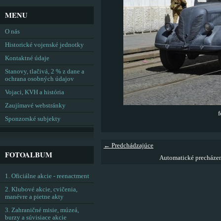
MENU
O nás
Historické vojenské jednotky
Kontaktné údaje
Stanovy, tlačivá, 2 % z dane a
ochrana osobných údajov
Vojaci, KVH a história
Zaujímavé webstránky
f
Sponzorské subjekty
← Predchádzajúce
FOTOALBUM
Automatické precháze
1. Oficiálne akcie - reenactment
2. Klubové akcie, cvičenia,
manévre a pietne akty
3. Zahraničné misie, múzeá,
burzy a súvisiace akcie