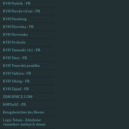
KVH Prašník - FB
KVH Pravda víťazí - FB
KVH Pressburg
KVH Prievidza - FB
KVH Slovensko
KVH Svoboda
KVH Tatranskí vlci - FB
KVH Tatry - FB
KVH Trnavská posádka
KVH Valkýra - FB
KVH Viking - FB
KVH Západ - FB
ZBROJNICE.COM
KHPAaSZ - FB
Kriegsberichter des Heeres
Legis Telum - Združenie
vlastníkov strelných zbraní