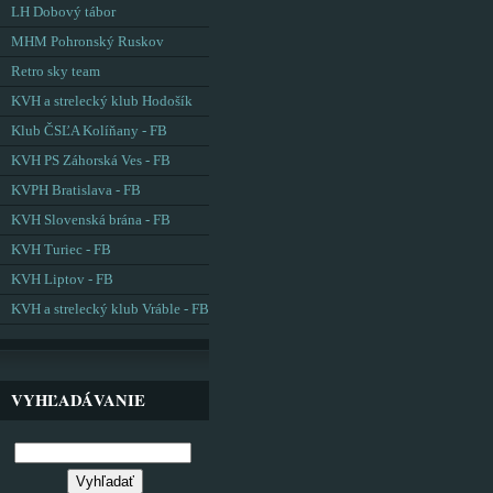
LH Dobový tábor
MHM Pohronský Ruskov
Retro sky team
KVH a strelecký klub Hodošík
Klub ČSĽA Kolíňany - FB
KVH PS Záhorská Ves - FB
KVPH Bratislava - FB
KVH Slovenská brána - FB
KVH Turiec - FB
KVH Liptov - FB
KVH a strelecký klub Vráble - FB
VYHĽADÁVANIE