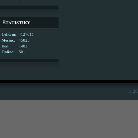
ŠTATISTIKY
Celkom:
4127011
Mesiac:
45825
Deň:
1482
Online:
50
© 20