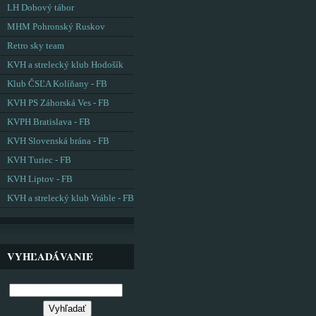
LH Dobový tábor
MHM Pohronský Ruskov
Retro sky team
KVH a strelecký klub Hodošík
Klub ČSĽA Kolíňany - FB
KVH PS Záhorská Ves - FB
KVPH Bratislava - FB
KVH Slovenská brána - FB
KVH Turiec - FB
KVH Liptov - FB
KVH a strelecký klub Vráble - FB
VYHĽADÁVANIE