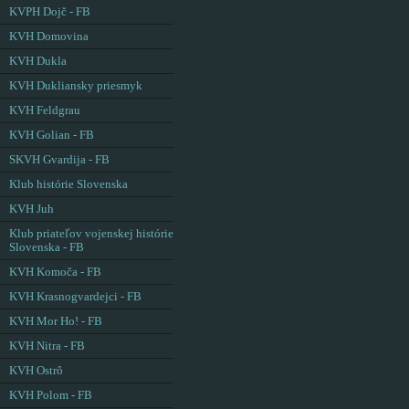
KVPH Dojč - FB
KVH Domovina
KVH Dukla
KVH Dukliansky priesmyk
KVH Feldgrau
KVH Golian - FB
SKVH Gvardija - FB
Klub histórie Slovenska
KVH Juh
Klub priateľov vojenskej histórie
Slovenska - FB
KVH Komoča - FB
KVH Krasnogvardejci - FB
KVH Mor Ho! - FB
KVH Nitra - FB
KVH Ostrô
KVH Polom - FB