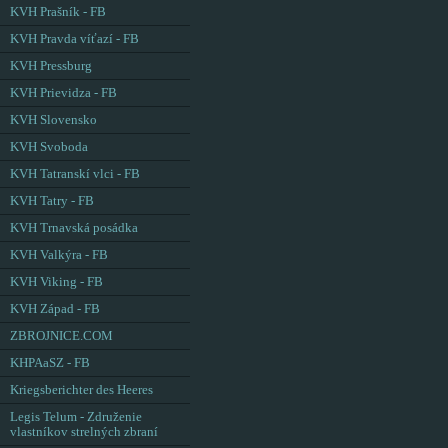
KVH Prašník - FB
KVH Pravda víťazí - FB
KVH Pressburg
KVH Prievidza - FB
KVH Slovensko
KVH Svoboda
KVH Tatranskí vlci - FB
KVH Tatry - FB
KVH Trnavská posádka
KVH Valkýra - FB
KVH Viking - FB
KVH Západ - FB
ZBROJNICE.COM
KHPAaSZ - FB
Kriegsberichter des Heeres
Legis Telum - Združenie
vlastníkov strelných zbraní