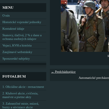
MENU
O nás
Historické vojenské jednotky
Kontaktné údaje
Stanovy, tlačivá, 2 % z dane a
ochrana osobných údajov
Vojaci, KVH a história
Zaujímavé webstránky
f
Sponzorské subjekty
← Predchádzajúce
FOTOALBUM
Automatické precháze
1. Oficiálne akcie - reenactment
2. Klubové akcie, cvičenia,
manévre a pietne akty
3. Zahraničné misie, múzeá,
burzy a súvisiace akcie