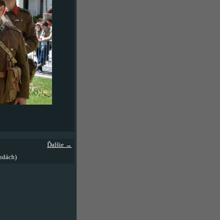
Ďalšie →
ndách)