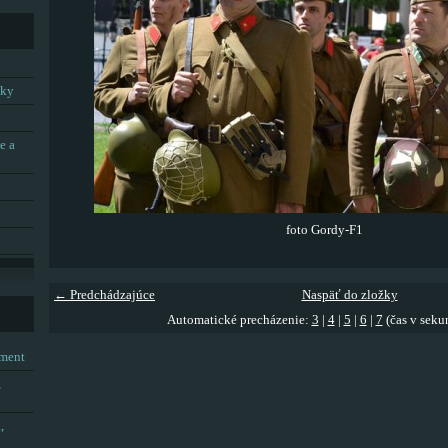
tky
e a
foto Gordy-F1
← Predchádzajúce
Naspäť do zložky
Automatické precházenie:
3
|
4
|
5
|
6
|
7
(čas v seku
tment
,
,