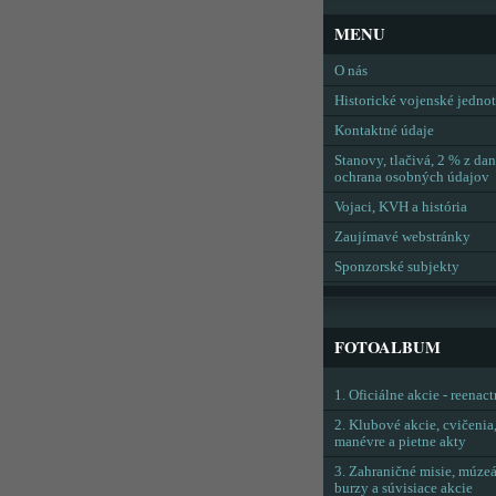
MENU
O nás
Historické vojenské jedno
Kontaktné údaje
Stanovy, tlačivá, 2 % z dan
ochrana osobných údajov
Vojaci, KVH a história
Zaujímavé webstránky
Sponzorské subjekty
FOTOALBUM
1. Oficiálne akcie - reenac
2. Klubové akcie, cvičenia
manévre a pietne akty
3. Zahraničné misie, múzeá
burzy a súvisiace akcie