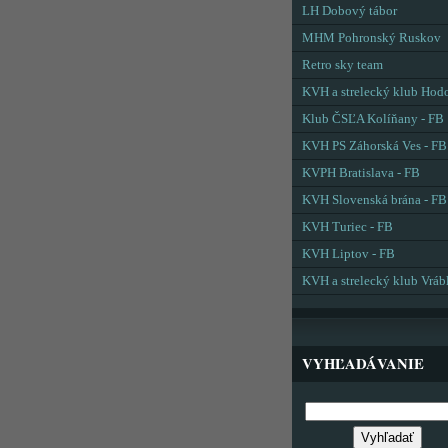
LH Dobový tábor
MHM Pohronský Ruskov
Retro sky team
KVH a strelecký klub Hod
Klub ČSĽA Kolíňany - FB
KVH PS Záhorská Ves - FB
KVPH Bratislava - FB
KVH Slovenská brána - FB
KVH Turiec - FB
KVH Liptov - FB
KVH a strelecký klub Vráb
VYHĽADÁVANIE