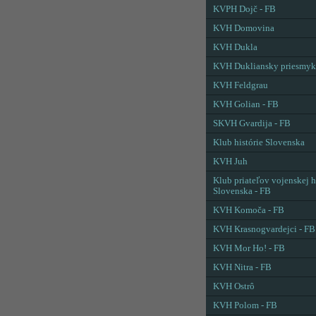
KVPH Dojč - FB
KVH Domovina
KVH Dukla
KVH Dukliansky priesmyk
KVH Feldgrau
KVH Golian - FB
SKVH Gvardija - FB
Klub histórie Slovenska
KVH Juh
Klub priateľov vojenskej h
Slovenska - FB
KVH Komoča - FB
KVH Krasnogvardejci - FB
KVH Mor Ho! - FB
KVH Nitra - FB
KVH Ostrô
KVH Polom - FB