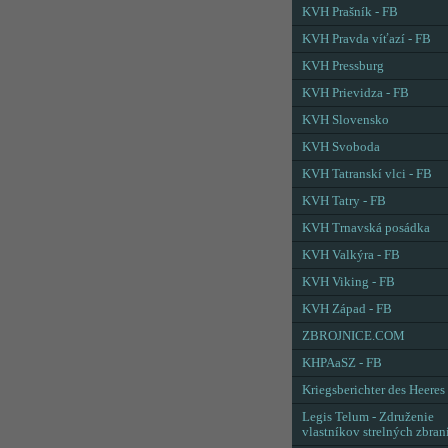
KVH Prašník - FB
KVH Pravda víťazí - FB
KVH Pressburg
KVH Prievidza - FB
KVH Slovensko
KVH Svoboda
KVH Tatranskí vlci - FB
KVH Tatry - FB
KVH Trnavská posádka
KVH Valkýra - FB
KVH Viking - FB
KVH Západ - FB
ZBROJNICE.COM
KHPAaSZ - FB
Kriegsberichter des Heeres
Legis Telum - Združenie
vlastníkov strelných zbran