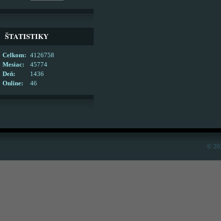
ŠTATISTIKY
Celkom:
4126758
Mesiac:
45774
Deň:
1436
Online:
46
© 20