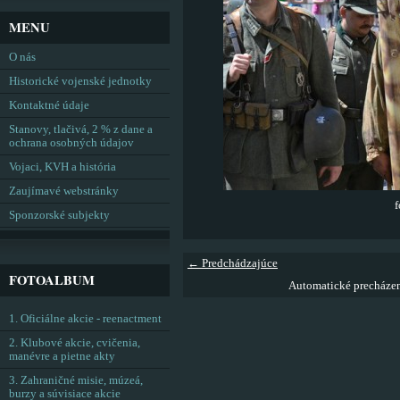
MENU
O nás
Historické vojenské jednotky
Kontaktné údaje
Stanovy, tlačivá, 2 % z dane a
ochrana osobných údajov
Vojaci, KVH a história
Zaujímavé webstránky
f
Sponzorské subjekty
← Predchádzajúce
FOTOALBUM
Automatické precháze
1. Oficiálne akcie - reenactment
2. Klubové akcie, cvičenia,
manévre a pietne akty
3. Zahraničné misie, múzeá,
burzy a súvisiace akcie