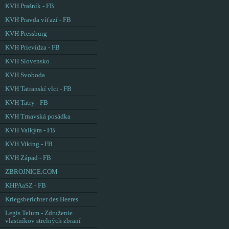
KVH Prašník - FB
KVH Pravda víťazí - FB
KVH Pressburg
KVH Prievidza - FB
KVH Slovensko
KVH Svoboda
KVH Tatranskí vlci - FB
KVH Tatry - FB
KVH Trnavská posádka
KVH Valkýra - FB
KVH Viking - FB
KVH Západ - FB
ZBROJNICE.COM
KHPAaSZ - FB
Kriegsberichter des Heeres
Legis Telum - Združenie
vlastníkov strelných zbraní