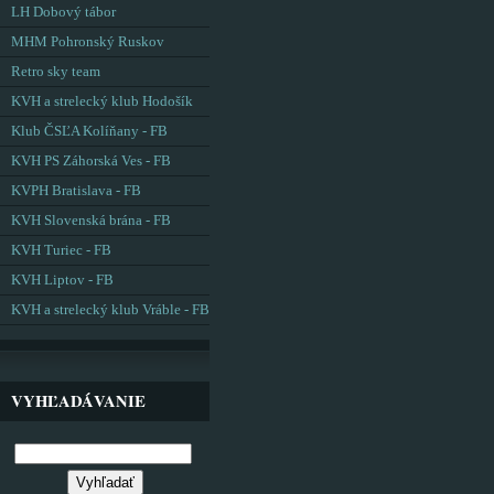
LH Dobový tábor
MHM Pohronský Ruskov
Retro sky team
KVH a strelecký klub Hodošík
Klub ČSĽA Kolíňany - FB
KVH PS Záhorská Ves - FB
KVPH Bratislava - FB
KVH Slovenská brána - FB
KVH Turiec - FB
KVH Liptov - FB
KVH a strelecký klub Vráble - FB
VYHĽADÁVANIE