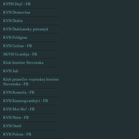
KVPH Dojč - FB
KVH Domovina
KVH Dukla
KVH Dukliansky priesmyk
KVH Feldgrau
KVH Golian - FB
SKVH Gvardija - FB
Klub histórie Slovenska
KVH Juh
Klub priateľov vojenskej histórie
Slovenska - FB
KVH Komoča - FB
KVH Krasnogvardejci - FB
KVH Mor Ho! - FB
KVH Nitra - FB
KVH Ostrô
KVH Polom - FB