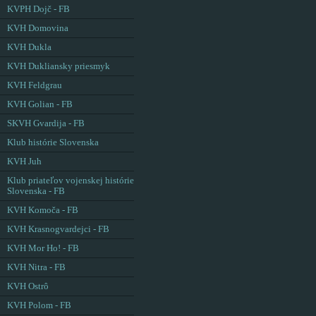
KVPH Dojč - FB
KVH Domovina
KVH Dukla
KVH Dukliansky priesmyk
KVH Feldgrau
KVH Golian - FB
SKVH Gvardija - FB
Klub histórie Slovenska
KVH Juh
Klub priateľov vojenskej histórie
Slovenska - FB
KVH Komoča - FB
KVH Krasnogvardejci - FB
KVH Mor Ho! - FB
KVH Nitra - FB
KVH Ostrô
KVH Polom - FB