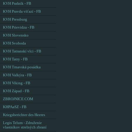
KVH Prašník - FB
KVH Pravda víťazí - FB
KVH Pressburg
KVH Prievidza - FB
KVH Slovensko
KVH Svoboda
KVH Tatranskí vlci - FB
KVH Tatry - FB
KVH Trnavská posádka
KVH Valkýra - FB
KVH Viking - FB
KVH Západ - FB
ZBROJNICE.COM
KHPAaSZ - FB
Kriegsberichter des Heeres
Legis Telum - Združenie
vlastníkov strelných zbraní