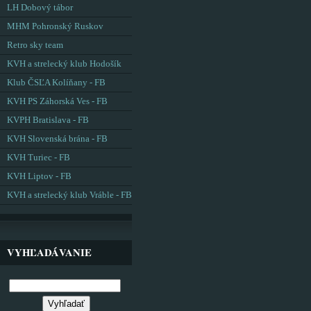
LH Dobový tábor
MHM Pohronský Ruskov
Retro sky team
KVH a strelecký klub Hodošík
Klub ČSĽA Kolíňany - FB
KVH PS Záhorská Ves - FB
KVPH Bratislava - FB
KVH Slovenská brána - FB
KVH Turiec - FB
KVH Liptov - FB
KVH a strelecký klub Vráble - FB
VYHĽADÁVANIE