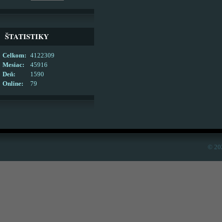
ŠTATISTIKY
Celkom:
4122309
Mesiac:
45916
Deň:
1590
Online:
79
© 20