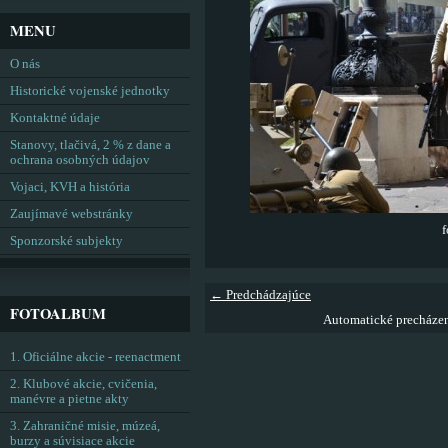
MENU
O nás
Historické vojenské jednotky
Kontaktné údaje
Stanovy, tlačivá, 2 % z dane a
ochrana osobných údajov
Vojaci, KVH a história
Zaujímavé webstránky
f
Sponzorské subjekty
← Predchádzajúce
FOTOALBUM
Automatické precháze
1. Oficiálne akcie - reenactment
2. Klubové akcie, cvičenia,
manévre a pietne akty
3. Zahraničné misie, múzeá,
burzy a súvisiace akcie