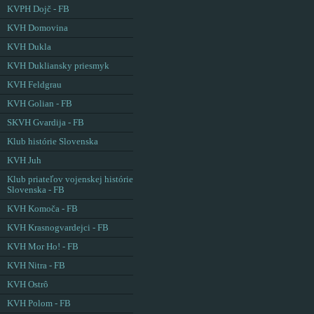
KVPH Dojč - FB
KVH Domovina
KVH Dukla
KVH Dukliansky priesmyk
KVH Feldgrau
KVH Golian - FB
SKVH Gvardija - FB
Klub histórie Slovenska
KVH Juh
Klub priateľov vojenskej histórie
Slovenska - FB
KVH Komoča - FB
KVH Krasnogvardejci - FB
KVH Mor Ho! - FB
KVH Nitra - FB
KVH Ostrô
KVH Polom - FB