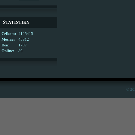
ŠTATISTIKY
Celkom:
4125415
Mesiac:
45812
Deň:
1707
Online:
80
© 20