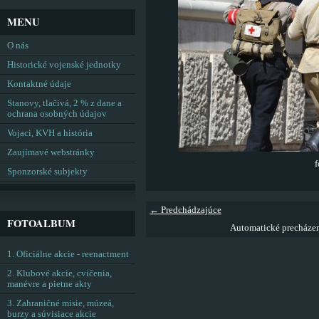
MENU
O nás
Historické vojenské jednotky
Kontaktné údaje
Stanovy, tlačivá, 2 % z dane a
ochrana osobných údajov
Vojaci, KVH a história
Zaujímavé webstránky
f
Sponzorské subjekty
← Predchádzajúce
FOTOALBUM
Automatické precháze
1. Oficiálne akcie - reenactment
2. Klubové akcie, cvičenia,
manévre a pietne akty
3. Zahraničné misie, múzeá,
burzy a súvisiace akcie