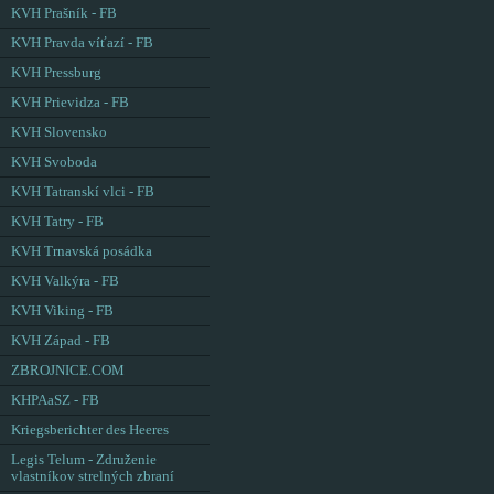
KVH Prašník - FB
KVH Pravda víťazí - FB
KVH Pressburg
KVH Prievidza - FB
KVH Slovensko
KVH Svoboda
KVH Tatranskí vlci - FB
KVH Tatry - FB
KVH Trnavská posádka
KVH Valkýra - FB
KVH Viking - FB
KVH Západ - FB
ZBROJNICE.COM
KHPAaSZ - FB
Kriegsberichter des Heeres
Legis Telum - Združenie
vlastníkov strelných zbraní