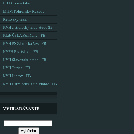
LH Dobový tábor
MHM Pohronský Ruskov
Retro sky team
KVH a strelecký klub Hodošík
Klub ČSĽA Kolíňany - FB
KVH PS Záhorská Ves - FB
KVPH Bratislava - FB
KVH Slovenská brána - FB
KVH Turiec - FB
KVH Liptov - FB
KVH a strelecký klub Vráble - FB
VYHĽADÁVANIE