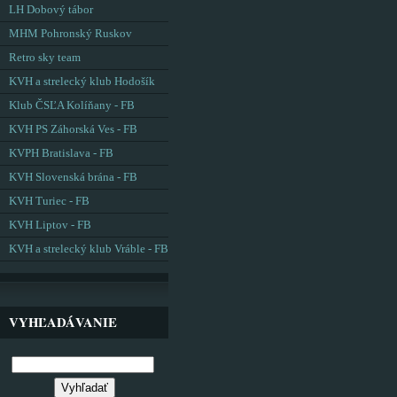
LH Dobový tábor
MHM Pohronský Ruskov
Retro sky team
KVH a strelecký klub Hodošík
Klub ČSĽA Kolíňany - FB
KVH PS Záhorská Ves - FB
KVPH Bratislava - FB
KVH Slovenská brána - FB
KVH Turiec - FB
KVH Liptov - FB
KVH a strelecký klub Vráble - FB
VYHĽADÁVANIE