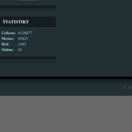
ŠTATISTIKY
Celkom:
4126877
Mesiac:
45821
Deň:
1442
Online:
41
© 20