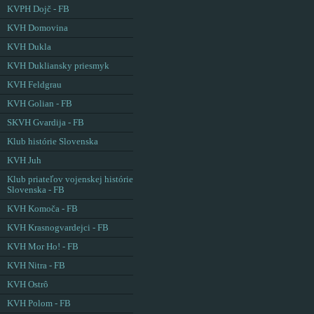
KVPH Dojč - FB
KVH Domovina
KVH Dukla
KVH Dukliansky priesmyk
KVH Feldgrau
KVH Golian - FB
SKVH Gvardija - FB
Klub histórie Slovenska
KVH Juh
Klub priateľov vojenskej histórie
Slovenska - FB
KVH Komoča - FB
KVH Krasnogvardejci - FB
KVH Mor Ho! - FB
KVH Nitra - FB
KVH Ostrô
KVH Polom - FB