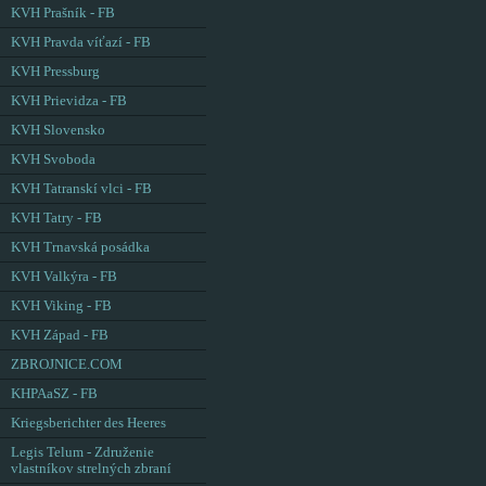
KVH Prašník - FB
KVH Pravda víťazí - FB
KVH Pressburg
KVH Prievidza - FB
KVH Slovensko
KVH Svoboda
KVH Tatranskí vlci - FB
KVH Tatry - FB
KVH Trnavská posádka
KVH Valkýra - FB
KVH Viking - FB
KVH Západ - FB
ZBROJNICE.COM
KHPAaSZ - FB
Kriegsberichter des Heeres
Legis Telum - Združenie
vlastníkov strelných zbraní