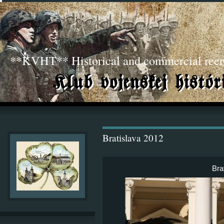
**KVHT** Historical and commercial ree
Bratislava 2012
Bra