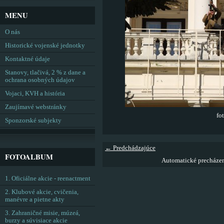
MENU
O nás
Historické vojenské jednotky
Kontaktné údaje
Stanovy, tlačivá, 2 % z dane a
ochrana osobných údajov
Vojaci, KVH a história
Zaujímavé webstránky
fo
Sponzorské subjekty
← Predchádzajúce
FOTOALBUM
Automatické precháze
1. Oficiálne akcie - reenactment
2. Klubové akcie, cvičenia,
manévre a pietne akty
3. Zahraničné misie, múzeá,
burzy a súvisiace akcie